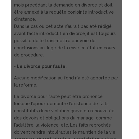
mois précédant la demande en divorce et doit
être annexé à la requête conjointe introductive
d’instance.
Dans le cas où cet acte n’aurait pas été rédigé
avant l’acte introductif en divorce, il est toujours
possible de le transmettre par voie de
conclusions au Juge de la mise en état en cours
de procédure.
- Le divorce pour faute.
Aucune modification au fond n’a été apportée par
la réforme.
Le divorce pour faute peut être prononcé
lorsque l’époux démontre l’existence de faits
constitutifs d’une violation grave ou renouvelée
des devoirs et obligations du mariage, comme
l’adultère, la violence, etc. Les faits reprochés
doivent rendre intolérables le maintien de la vie