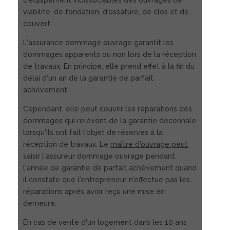
d'équipement indissociables des ouvrages de
viabilité, de fondation, d'ossature, de clos et de
couvert.
L'assurance dommage ouvrage garantit les
dommages apparents ou non lors de la réception
de travaux. En principe, elle prend effet à la fin du
délai d'un an de la garantie de parfait
achèvement.
Cependant, elle peut couvrir les réparations des
dommages qui relèvent de la garantie décennale
lorsqu'ils ont fait l'objet de réserves à la
réception de travaux. Le
maître d'ouvrage peut
saisir l'assureur dommage ouvrage pendant
l'année de garantie de parfait achèvement quand
il constate que l'entrepreneur n'effectue pas les
réparations après avoir reçu une mise en
demeure.
En cas de vente d'un logement dans les 10 ans