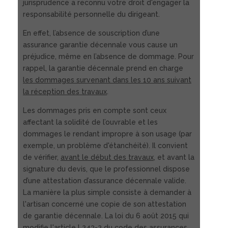
jurisprudence a reconnu votre droit d'engager la
responsabilité personnelle du dirigeant.
En effet, l’absence de souscription d’une
assurance garantie décennale vous cause un
préjudice, même en l’absence de dommage. Pour
rappel, la garantie décennale prend en charge
les dommages survenant dans les 10 ans suivant
la réception des travaux
.
Les dommages pris en compte sont ceux
affectant la solidité de l’ouvrable et les
dommages le rendant impropre à son usage (par
exemple, un problème d'étanchéité). Il convient
de vérifier,
avant le début des travaux
, et avant la
signature du devis, que le professionnel dispose
d’une attestation d’assurance décennale valide.
La manière la plus simple consiste à demander à
l'artisan concerné une copie de son attestation
de garantie décennale. La loi du 6 août 2015 qui
modifie l'article L243-2 du code des assurances