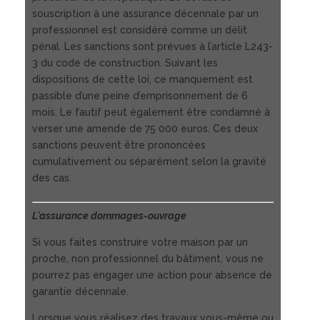
souscription à une assurance décennale par un
professionnel est considéré comme un délit
pénal. Les sanctions sont prévues à l’article L243-
3 du code de construction. Suivant les
dispositions de cette loi, ce manquement est
passible d’une peine d’emprisonnement de 6
mois. Le fautif peut également être condamné à
verser une amende de 75 000 euros. Ces deux
sanctions peuvent être prononcées
cumulativement ou séparément selon la gravité
des cas.
L'assurance dommages-ouvrage
Si vous faites construire votre maison par un
proche, non professionnel du bâtiment, vous ne
pourrez pas engager une action pour absence de
garantie décennale.
Lorsque vous réalisez des travaux vous-même ou