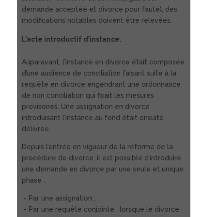
demande acceptée et divorce pour faute), des
modifications notables doivent être relevées.
L’acte introductif d’instance.
Auparavant, l’instance en divorce était composée
d’une audience de conciliation faisant suite à la
requête en divorce engendrant une ordonnance
de non conciliation qui fixait les mesures
provisoires. Une assignation en divorce
introduisant l’instance au fond était ensuite
délivrée.
Depuis l’entrée en vigueur de la réforme de la
procédure de divorce, il est possible d’introduire
une demande en divorce par une seule et unique
phase :
- Par une assignation ;
- Par une requête conjointe : lorsque le divorce