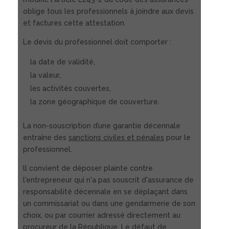
oblige tous les professionnels à joindre aux devis
et factures cette attestation.
Le devis du professionnel doit comporter :
la date de validité,
la valeur,
les activités couvertes,
la zone géographique de couverture.
La non-souscription d’une garantie décennale
entraîne des
sanctions civiles et pénales
pour le
professionnel.
ll convient de déposer plainte contre
l'entrepreneur qui n'a pas souscrit d'assurance de
responsabilité décennale en se déplaçant dans
un commissariat ou dans une gendarmerie de son
choix, ou par courrier adressé directement au
procureur de la République. Le défaut de