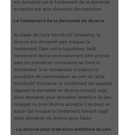
est demandé sur le fondement de la demande
acceptée par acte d’avocats d’acceptation.
Le fondement de la demande de divorce.
Au stade de l’acte introductif d’instance, le
divorce est demandé sans indiquer le
fondement. Dans cette hypothèse, ledit
fondement devra nécessairement être précisé
dans les premières conclusions au fond du
demandeur. Si le demandeur a toujours la
possibilité de communiquer, au sein de l’acte
introductif d’instance, le fondement sur laquelle
s’appuie sa demande en divorce lorsqu’il s’agit
d’une demande pour altération définitive du lien
conjugal ou pour divorce accepté, il ne peut en
aucun cas évoqué le fondement lorsqu’il s’agit
d’une demande de divorce pour faute.
- Le divorce pour altération définitive du lien