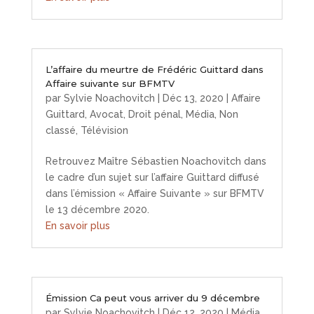
L’affaire du meurtre de Frédéric Guittard dans
Affaire suivante sur BFMTV
par
Sylvie Noachovitch
|
Déc 13, 2020
|
Affaire
Guittard
,
Avocat
,
Droit pénal
,
Média
,
Non
classé
,
Télévision
Retrouvez Maître Sébastien Noachovitch dans
le cadre d’un sujet sur l’affaire Guittard diffusé
dans l’émission « Affaire Suivante » sur BFMTV
le 13 décembre 2020.
En savoir plus
Émission Ca peut vous arriver du 9 décembre
par
Sylvie Noachovitch
|
Déc 12, 2020
|
Média
,