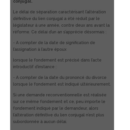
conjugal.
Le délai de séparation caractérisant l’altération
définitive du lien conjugal a été réduit par le
législateur à une année, contre deux ans avant la
réforme. Ce délai d’un an s’apprécie désormais :
- A compter de la date de signification de
l’assignation à l’autre époux
lorsque le fondement est précisé dans l’acte
introductif d’instance :
- A compter de la date du prononcé du divorce
lorsque le fondement est indiqué ultérieurement.
Si une demande reconventionnelle est réalisée
sur ce même fondement et ce, peu importe le
fondement indiqué par le demandeur, alors
l’altération définitive du lien conjugal n’est plus
subordonnée à aucun délai.