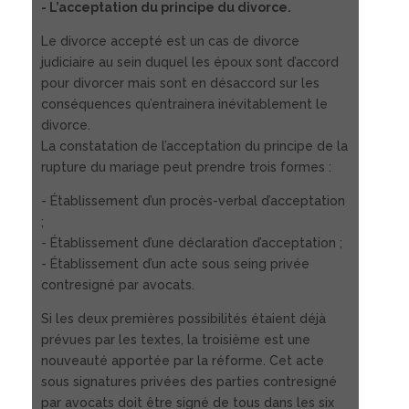
- L’acceptation du principe du divorce.
Le divorce accepté est un cas de divorce
judiciaire au sein duquel les époux sont d’accord
pour divorcer mais sont en désaccord sur les
conséquences qu’entrainera inévitablement le
divorce.
La constatation de l’acceptation du principe de la
rupture du mariage peut prendre trois formes :
- Établissement d’un procès-verbal d’acceptation
;
- Établissement d’une déclaration d’acceptation ;
- Établissement d’un acte sous seing privée
contresigné par avocats.
Si les deux premières possibilités étaient déjà
prévues par les textes, la troisième est une
nouveauté apportée par la réforme. Cet acte
sous signatures privées des parties contresigné
par avocats doit être signé de tous dans les six