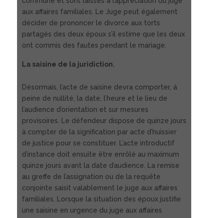
commune et sont laissés à l’appréciation du juge
aux affaires familiales. Le Juge peut également
décider de prononcer le divorce aux torts
partagés des deux époux s’il estime que les deux
ont commis des fautes pendant le mariage.
La saisine de la juridiction.
Désormais, l’acte de saisine devra comporter, à
peine de nullité, la date, l’heure et le lieu de
l’audience d’orientation et sur mesures
provisoires. Le défendeur dispose de quinze jours
à compter de la signification par acte d’huissier
de justice pour se constituer. L’acte introductif
d’instance doit ensuite être enrôlé au maximum
quinze jours avant la date d’audience. La remise
au greffe de l’assignation ou de la requête
conjointe saisit valablement le juge aux affaires
familiales. Lorsque la situation des époux justifie
une saisine en urgence du juge aux affaires