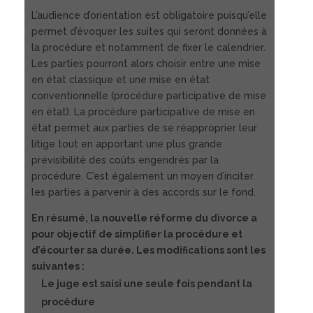
L’audience d’orientation est obligatoire puisqu’elle
permet d’évoquer les suites qui seront données à
la procédure et notamment de fixer le calendrier.
Les parties pourront alors choisir entre une mise
en état classique et une mise en état
conventionnelle (procédure participative de mise
en état). La procédure participative de mise en
état permet aux parties de se réapproprier leur
litige tout en apportant une plus grande
prévisibilité des coûts engendrés par la
procédure. C’est également un moyen d’inciter
les parties à parvenir à des accords sur le fond.
En résumé, la nouvelle réforme du divorce a
pour objectif de simplifier la procédure et
d’écourter sa durée. Les modifications sont les
suivantes :
Le juge est saisi une seule fois pendant la
procédure