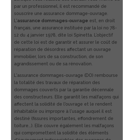
par un professionnel, il est recommandé de
souscrire une assurance dommage-ouvrage.
L'
assurance dommages-ouvrage
est, en droit
français, une assurance instituée par la loi no 78-
12 du 4 janvier 1978, dite loi Spinetta. L’objectif
de cette loi est de garantir et assurer le coût de
réparation de désordres affectant un ouvrage
immobilier, lors de sa construction, de son
agrandissement ou de sa rénovation.
L'assurance dommages-ouvrage (DO) rembourse
la totalité des travaux de réparation des
dommages couverts par la garantie décennale
des constructeurs. Elle garantit les malfaçons qui
affectent la solidité de l'ouvrage et le rendent
inhabitable ou impropre à l'usage auquel il est
destiné (fissures importantes, effondrement de
toiture...). Elle couvre également les malfaçons
qui compromettent la solidité des éléments