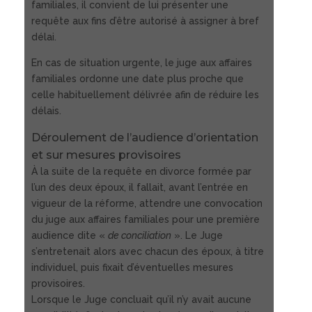
familiales, il convient de lui présenter une
requête aux fins d’être autorisé à assigner à bref
délai.
En cas de situation urgente, le juge aux affaires
familiales ordonne une date plus proche que
celle habituellement délivrée afin de réduire les
délais.
Déroulement de l’audience d’orientation
et sur mesures provisoires
À la suite de la requête en divorce formée par
l’un des deux époux, il fallait, avant l’entrée en
vigueur de la réforme, attendre une convocation
du juge aux affaires familiales pour une première
audience dite «
de conciliation
». Le Juge
s’entretenait alors avec chacun des époux, à titre
individuel, puis fixait d’éventuelles mesures
provisoires.
Lorsque le Juge concluait qu’il n’y avait aucune