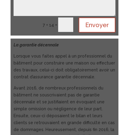
Envoyer
=
7 + 14
La garantie décennale
Lorsque vous faites appel à un professionnel du
bâtiment pour construire une maison ou effectuer
des travaux, celui-ci doit obligatoirement avoir un
contrat d’assurance garantie décennale.
Avant 2016, de nombreux professionnels du
bâtiment ne souscrivaient pas de garantie
décennale et se justifiaient en évoquant une
simple omission ou négligence de leur part.
Ensuite, ceux-ci déposaient le bilan et leurs
clients se retrouvaient en grande difficulté en cas
de dommages. Heureusement, depuis fin 2016, la