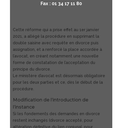
Fax : 01 34 17 11 80
Cette réforme qui a prise effet au 1er janvier
2021, a allégé la procédure en supprimant la
double saisine avec requête en divorce puis
assignation, et a renforcé la place accordée à
l’avocat, en créant notamment une nouvelle
forme de constatation de l’acceptation du
principe du divorce.
Le ministère d’avocat est désormais obligatoire
pour les deux parties et ce, dès le début de la
procédure.
Modification de l’introduction de
l’instance
Si les fondements des demandes en divorce
restent inchangés (divorce accepté, pour
altération définitive du lien conjugal, pour