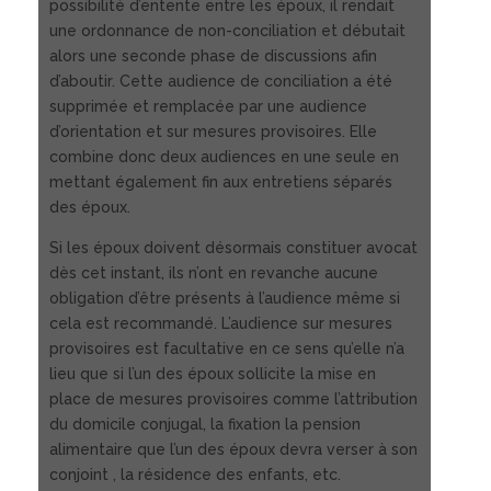
possibilité d’entente entre les époux, il rendait
une ordonnance de non-conciliation et débutait
alors une seconde phase de discussions afin
d’aboutir. Cette audience de conciliation a été
supprimée et remplacée par une audience
d’orientation et sur mesures provisoires. Elle
combine donc deux audiences en une seule en
mettant également fin aux entretiens séparés
des époux.
Si les époux doivent désormais constituer avocat
dès cet instant, ils n’ont en revanche aucune
obligation d’être présents à l’audience même si
cela est recommandé. L’audience sur mesures
provisoires est facultative en ce sens qu’elle n’a
lieu que si l’un des époux sollicite la mise en
place de mesures provisoires comme l’attribution
du domicile conjugal, la fixation la pension
alimentaire que l’un des époux devra verser à son
conjoint , la résidence des enfants, etc.