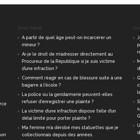
Droit Pénal
Droi
A partir de quel âge peut-on incarcérer un
J
mineur ?
p
r
e
Ai-je le droit de m’adresser directement au
Procureur de la République si je suis victime
M
d’une infraction ?
d
Comment réagir en cas de blessure suite à une
Q
bagarre à l'école ?
c
l
La police ou la gendarmerie peuvent-elles
refuser d'enregistrer une plainte ?
S
orce
s
La victime d’une infraction dispose t’elle d’un
Q
délai limité pour porter plainte ?
U
Ma femme m’a dérobé mes statuettes que je
d
mon
collectionnais depuis des années.