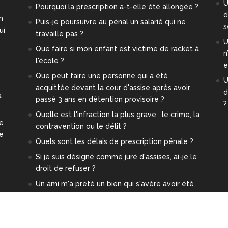
U
Pourquoi la prescription a-t-elle été allongée ?
d
n
Puis-je poursuivre au pénal un salarié qui ne
s
ui
travaille pas ?
U
Que faire si mon enfant est victime de racket à
n
l'école ?
e
Que peut faire une personne qui a été
U
acquittée devant la cour d'assise après avoir
d
a
passé 3 ans en détention provisoire ?
?
Quelle est l'infraction la plus grave : le crime, la
re
contravention ou le délit ?
ge
Quels sont les délais de prescription pénale ?
Si je suis désigné comme juré d'assises, ai-je le
droit de refuser ?
Un ami m'a prêté un bien qui s'avère avoir été
volé. Est-ce-que je risque quelque chose ?