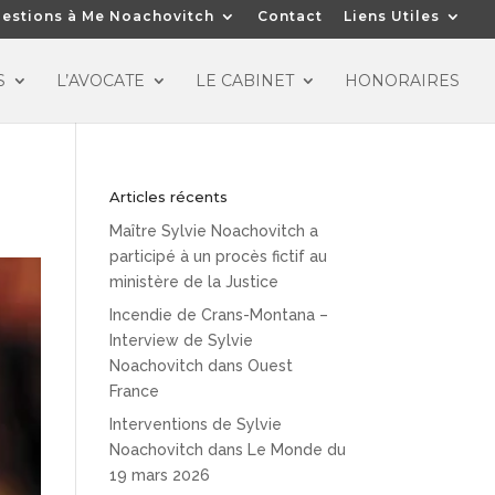
estions à Me Noachovitch
Contact
Liens Utiles
S
L’AVOCATE
LE CABINET
HONORAIRES
Articles récents
Maître Sylvie Noachovitch a
participé à un procès fictif au
ministère de la Justice
Incendie de Crans-Montana –
Interview de Sylvie
Noachovitch dans Ouest
France
Interventions de Sylvie
Noachovitch dans Le Monde du
19 mars 2026