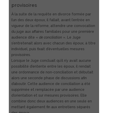
provisoires
À la suite de la requête en divorce formée par
l’un des deux époux, il fallait, avant l’entrée en
vigueur de la réforme, attendre une convocation
du juge aux affaires familiales pour une première
audience dite «
de conciliation
». Le Juge
s’entretenait alors avec chacun des époux, à titre
individuel, puis fixait d’éventuelles mesures
provisoires.
Lorsque le Juge concluait qu’il n’y avait aucune
possibilité d’entente entre les époux, il rendait
une ordonnance de non-conciliation et débutait
alors une seconde phase de discussions afin
d’aboutir. Cette audience de conciliation a été
supprimée et remplacée par une audience
d’orientation et sur mesures provisoires. Elle
combine donc deux audiences en une seule en
mettant également fin aux entretiens séparés
des époux.