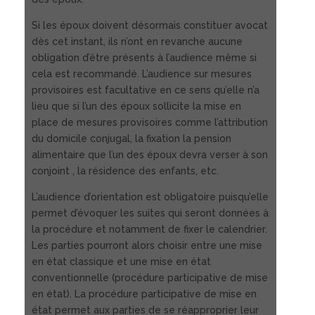
Si les époux doivent désormais constituer avocat
dès cet instant, ils n’ont en revanche aucune
obligation d’être présents à l’audience même si
cela est recommandé. L’audience sur mesures
provisoires est facultative en ce sens qu’elle n’a
lieu que si l’un des époux sollicite la mise en
place de mesures provisoires comme l’attribution
du domicile conjugal, la fixation la pension
alimentaire que l’un des époux devra verser à son
conjoint , la résidence des enfants, etc.
L’audience d’orientation est obligatoire puisqu’elle
permet d’évoquer les suites qui seront données à
la procédure et notamment de fixer le calendrier.
Les parties pourront alors choisir entre une mise
en état classique et une mise en état
conventionnelle (procédure participative de mise
en état). La procédure participative de mise en
état permet aux parties de se réapproprier leur