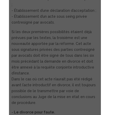
;
- Établissement d’une déclaration d’acceptation ;
- Établissement d’un acte sous seing privée
contresigné par avocats.
Si les deux premières possibilités étaient déjà
prévues par les textes, la troisième est une
nouveauté apportée par la réforme. Cet acte
sous signatures privées des parties contresigné
par avocats doit être signé de tous dans les six
mois précédant la demande en divorce et doit
être annexé à la requête conjointe introductive
d’instance.
Dans le cas où cet acte n’aurait pas été rédigé
avant l’acte introductif en divorce, il est toujours
possible de le transmettre par voie de
conclusions au Juge de la mise en état en cours
de procédure.
- Le divorce pour faute.