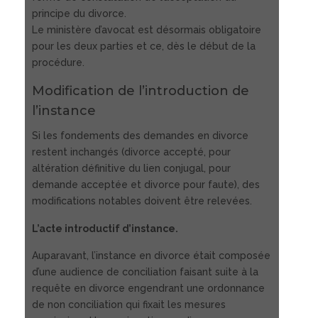
principe du divorce.
Le ministère d’avocat est désormais obligatoire
pour les deux parties et ce, dès le début de la
procédure.
Modification de l’introduction de
l’instance
Si les fondements des demandes en divorce
restent inchangés (divorce accepté, pour
altération définitive du lien conjugal, pour
demande acceptée et divorce pour faute), des
modifications notables doivent être relevées.
L’acte introductif d’instance.
Auparavant, l’instance en divorce était composée
d’une audience de conciliation faisant suite à la
requête en divorce engendrant une ordonnance
de non conciliation qui fixait les mesures