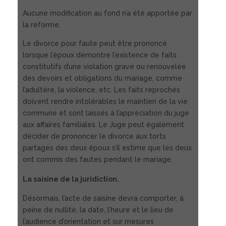
Aucune modification au fond n’a été apportée par
la réforme.
Le divorce pour faute peut être prononcé
lorsque l’époux démontre l’existence de faits
constitutifs d’une violation grave ou renouvelée
des devoirs et obligations du mariage, comme
l’adultère, la violence, etc. Les faits reprochés
doivent rendre intolérables le maintien de la vie
commune et sont laissés à l’appréciation du juge
aux affaires familiales. Le Juge peut également
décider de prononcer le divorce aux torts
partagés des deux époux s’il estime que les deux
ont commis des fautes pendant le mariage.
La saisine de la juridiction.
Désormais, l’acte de saisine devra comporter, à
peine de nullité, la date, l’heure et le lieu de
l’audience d’orientation et sur mesures