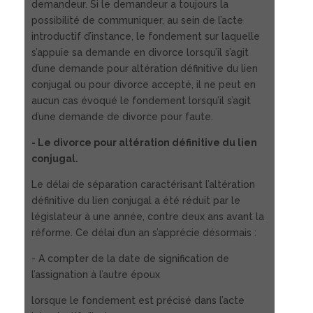
demandeur. Si le demandeur a toujours la
possibilité de communiquer, au sein de l’acte
introductif d’instance, le fondement sur laquelle
s’appuie sa demande en divorce lorsqu’il s’agit
d’une demande pour altération définitive du lien
conjugal ou pour divorce accepté, il ne peut en
aucun cas évoqué le fondement lorsqu’il s’agit
d’une demande de divorce pour faute.
- Le divorce pour altération définitive du lien
conjugal.
Le délai de séparation caractérisant l’altération
définitive du lien conjugal a été réduit par le
législateur à une année, contre deux ans avant la
réforme. Ce délai d’un an s’apprécie désormais :
- A compter de la date de signification de
l’assignation à l’autre époux
lorsque le fondement est précisé dans l’acte