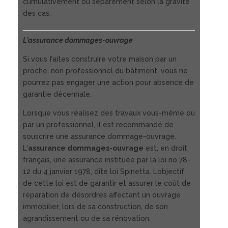
cumulativement ou séparément selon la gravité
des cas.
L'assurance dommages-ouvrage
Si vous faites construire votre maison par un
proche, non professionnel du bâtiment, vous ne
pourrez pas engager une action pour absence de
garantie décennale.
Lorsque vous réalisez des travaux vous-même ou
par un professionnel, il est recommandé de
souscrire une assurance dommage-ouvrage.
L'
assurance dommages-ouvrage
est, en droit
français, une assurance instituée par la loi no 78-
12 du 4 janvier 1978, dite loi Spinetta. L’objectif
de cette loi est de garantir et assurer le coût de
réparation de désordres affectant un ouvrage
immobilier, lors de sa construction, de son
agrandissement ou de sa rénovation.