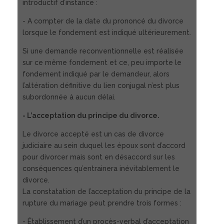
introductif d’instance :
- A compter de la date du prononcé du divorce
lorsque le fondement est indiqué ultérieurement.
Si une demande reconventionnelle est réalisée
sur ce même fondement et ce, peu importe le
fondement indiqué par le demandeur, alors
l’altération définitive du lien conjugal n’est plus
subordonnée à aucun délai.
- L’acceptation du principe du divorce.
Le divorce accepté est un cas de divorce
judiciaire au sein duquel les époux sont d’accord
pour divorcer mais sont en désaccord sur les
conséquences qu’entrainera inévitablement le
divorce.
La constatation de l’acceptation du principe de la
rupture du mariage peut prendre trois formes :
- Établissement d’un procès-verbal d’acceptation