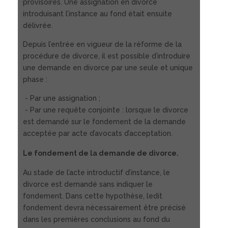
provisoires. Une assignation en divorce
introduisant l’instance au fond était ensuite
délivrée.
Depuis l’entrée en vigueur de la réforme de la
procédure de divorce, il est possible d’introduire
une demande en divorce par une seule et unique
phase :
- Par une assignation ;
- Par une requête conjointe : lorsque le divorce
est demandé sur le fondement de la demande
acceptée par acte d’avocats d’acceptation.
Le fondement de la demande de divorce.
Au stade de l’acte introductif d’instance, le
divorce est demandé sans indiquer le
fondement. Dans cette hypothèse, ledit
fondement devra nécessairement être précisé
dans les premières conclusions au fond du