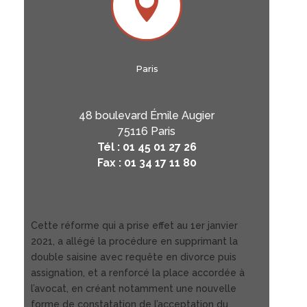

Paris
48 boulevard Émile Augier
75116 Paris
Tél : 01 45 01 27 26
Fax : 01 34 17 11 80
Cette réforme qui a prise effet au 1er janvier
2021, a allégé la procédure en supprimant la
double saisine avec requête en divorce puis
assignation, et a renforcé la place accordée à
l’avocat, en créant notamment une nouvelle
forme de constatation de l’acceptation du