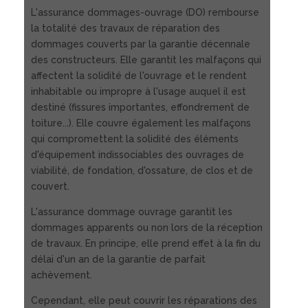
L'assurance dommages-ouvrage (DO) rembourse
la totalité des travaux de réparation des
dommages couverts par la garantie décennale
des constructeurs. Elle garantit les malfaçons qui
affectent la solidité de l'ouvrage et le rendent
inhabitable ou impropre à l'usage auquel il est
destiné (fissures importantes, effondrement de
toiture...). Elle couvre également les malfaçons
qui compromettent la solidité des éléments
d'équipement indissociables des ouvrages de
viabilité, de fondation, d'ossature, de clos et de
couvert.
L'assurance dommage ouvrage garantit les
dommages apparents ou non lors de la réception
de travaux. En principe, elle prend effet à la fin du
délai d'un an de la garantie de parfait
achèvement.
Cependant, elle peut couvrir les réparations des