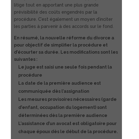
litige tout en apportant une plus grande
prévisibilité des coûts engendrés par la
procédure. C’est également un moyen d’inciter
les parties à parvenir à des accords sur le fond.
En résumé, la nouvelle réforme du divorce a
pour objectif de simplifier la procédure et
d’écourter sa durée. Les modifications sont les
suivantes :
Le juge est saisi une seule fois pendant la
procédure
La date de la première audience est
communiquée dès l’assignation
Les mesures provisoires nécessaires (garde
d’enfant, occupation du logement) sont
déterminées dès la première audience
L’assistance d’un avocat est obligatoire pour
chaque époux dès le début de la procédure.