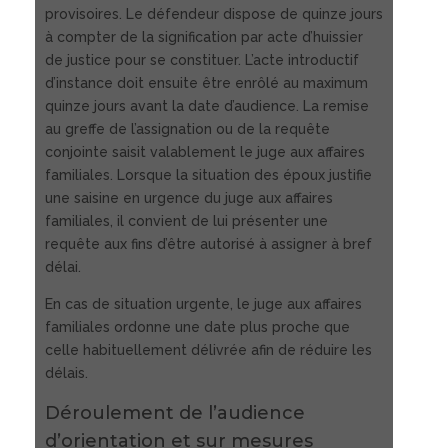
provisoires. Le défendeur dispose de quinze jours
à compter de la signification par acte d’huissier
de justice pour se constituer. L’acte introductif
d’instance doit ensuite être enrôlé au maximum
quinze jours avant la date d’audience. La remise
au greffe de l’assignation ou de la requête
conjointe saisit valablement le juge aux affaires
familiales. Lorsque la situation des époux justifie
une saisine en urgence du juge aux affaires
familiales, il convient de lui présenter une
requête aux fins d’être autorisé à assigner à bref
délai.
En cas de situation urgente, le juge aux affaires
familiales ordonne une date plus proche que
celle habituellement délivrée afin de réduire les
délais.
Déroulement de l’audience
d’orientation et sur mesures