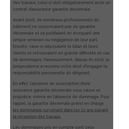
des travaux, celui-ci doit obligatoirement avoir un
contrat d’assurance garantie décennale.
Avant 2016, de nombreux professionnels du
bâtiment ne souscrivaient pas de garantie
décennale et se justifiaient en évoquant une
simple omission ou négligence de leur part.
Ensuite, ceux-ci déposaient le bilan et leurs
clients se retrouvaient en grande difficulté en cas
de dommages. Heureusement, depuis fin 2016, la
jurisprudence a reconnu votre droit d'engager la
responsabilité personnelle du dirigeant.
En effet, l’absence de souscription d’une
assurance garantie décennale vous cause un
préjudice, même en l’absence de dommage. Pour
rappel, la garantie décennale prend en charge
les dommages survenant dans les 10 ans suivant
la réception des travaux
.
Les dommages pris en compte sont ceux