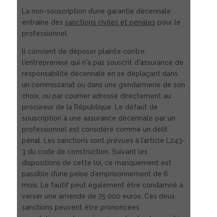
La non-souscription d’une garantie décennale
entraîne des
sanctions civiles et pénales
pour le
professionnel.
ll convient de déposer plainte contre
l'entrepreneur qui n'a pas souscrit d'assurance de
responsabilité décennale en se déplaçant dans
un commissariat ou dans une gendarmerie de son
choix, ou par courrier adressé directement au
procureur de la République. Le défaut de
souscription à une assurance décennale par un
professionnel est considéré comme un délit
pénal. Les sanctions sont prévues à l’article L243-
3 du code de construction. Suivant les
dispositions de cette loi, ce manquement est
passible d’une peine d’emprisonnement de 6
mois. Le fautif peut également être condamné à
verser une amende de 75 000 euros. Ces deux
sanctions peuvent être prononcées