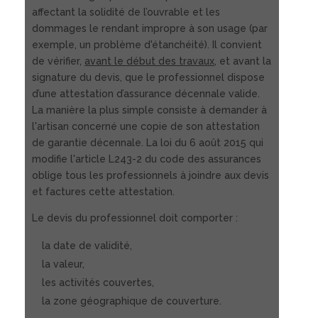
affectant la solidité de l’ouvrable et les
dommages le rendant impropre à son usage (par
exemple, un problème d'étanchéité). Il convient
de vérifier,
avant le début des travaux
, et avant la
signature du devis, que le professionnel dispose
d’une attestation d’assurance décennale valide.
La manière la plus simple consiste à demander à
l'artisan concerné une copie de son attestation
de garantie décennale. La loi du 6 août 2015 qui
modifie l'article L243-2 du code des assurances
oblige tous les professionnels à joindre aux devis
et factures cette attestation.
Le devis du professionnel doit comporter :
la date de validité,
la valeur,
les activités couvertes,
la zone géographique de couverture.