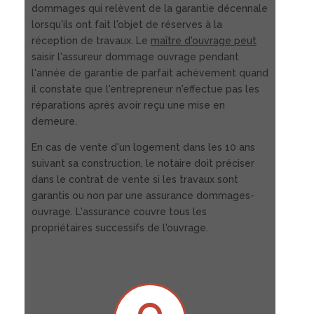
dommages qui relèvent de la garantie décennale
lorsqu'ils ont fait l'objet de réserves à la
réception de travaux. Le
maître d'ouvrage peut
saisir l'assureur dommage ouvrage pendant
l'année de garantie de parfait achèvement quand
il constate que l'entrepreneur n'effectue pas les
réparations après avoir reçu une mise en
demeure.
En cas de vente d'un logement dans les 10 ans
suivant sa construction, le notaire doit préciser
dans le contrat de vente si les travaux sont
garantis ou non par une assurance dommages-
ouvrage. L'assurance couvre tous les
propriétaires successifs de l'ouvrage.