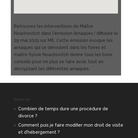
Retrouvez les interventions de Maître
Noachovitch dans l'émission Arnaques ! diffusée le
29 mai 2025 sur M6. Cette émission évoque les
arnaques qui se déroulent dans les foires et
maître Sylvie Noachovitch donne tous les bons
conseils pour ne plus se faire avoir, tout en
décryptant les différentes arnaques.
Divorce
Combien de temps dure une procédure de
divorce ?
Comment puis je faire modifier mon droit de visite
et d’hébergement ?