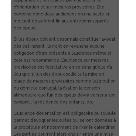
d’orientation et sur mesures provisoires. Elle
combine donc deux audiences en une seule en
mettant également fin aux entretiens séparés
des époux.
Si les époux doivent désormais constituer avocat
dès cet instant, ils n’ont en revanche aucune
obligation d’être présents à l’audience même si
cela est recommandé. L’audience sur mesures
provisoires est facultative en ce sens qu’elle n’a
lieu que si l’un des époux sollicite la mise en
place de mesures provisoires comme l’attribution
du domicile conjugal, la fixation la pension
alimentaire que l’un des époux devra verser à son
conjoint , la résidence des enfants, etc.
L’audience d’orientation est obligatoire puisqu’elle
permet d’évoquer les suites qui seront données à
la procédure et notamment de fixer le calendrier.
Les parties pourront alors choisir entre une mise