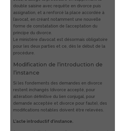
double saisine avec requête en divorce puis
assignation, et a renforcé la place accordée à
l’avocat, en créant notamment une nouvelle
forme de constatation de l’acceptation du
principe du divorce.
Le ministère d’avocat est désormais obligatoire
pour les deux parties et ce, dès le début de la
procédure.
Modification de l’introduction de
l’instance
Si les fondements des demandes en divorce
restent inchangés (divorce accepté, pour
altération définitive du lien conjugal, pour
demande acceptée et divorce pour faute), des
modifications notables doivent être relevées.
L’acte introductif d’instance.