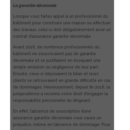
La garantie décennale
Lorsque vous faites appel à un professionnel du
bâtiment pour construire une maison ou effectuer
des travaux, celui-ci doit obligatoirement avoir un
contrat d’assurance garantie décennale.
Avant 2016, de nombreux professionnels du
bâtiment ne souscrivaient pas de garantie
décennale et se justifiaient en évoquant une
simple omission ou négligence de leur part.
Ensuite, ceux-ci déposaient le bilan et leurs
clients se retrouvaient en grande difficulté en cas
de dommages. Heureusement, depuis fin 2016, la
jurisprudence a reconnu votre droit d'engager la
responsabilité personnelle du dirigeant.
En effet, l’absence de souscription d’une
assurance garantie décennale vous cause un
préjudice, même en l’absence de dommage. Pour