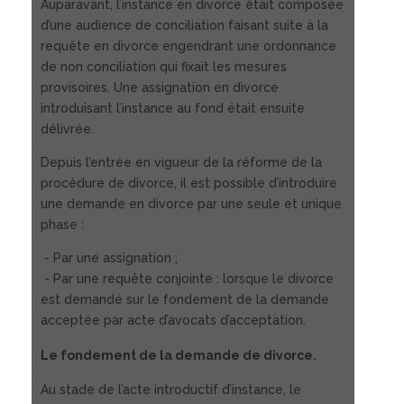
Auparavant, l’instance en divorce était composée
d’une audience de conciliation faisant suite à la
requête en divorce engendrant une ordonnance
de non conciliation qui fixait les mesures
provisoires. Une assignation en divorce
introduisant l’instance au fond était ensuite
délivrée.
Depuis l’entrée en vigueur de la réforme de la
procédure de divorce, il est possible d’introduire
une demande en divorce par une seule et unique
phase :
- Par une assignation ;
- Par une requête conjointe : lorsque le divorce
est demandé sur le fondement de la demande
acceptée par acte d’avocats d’acceptation.
Le fondement de la demande de divorce.
Au stade de l’acte introductif d’instance, le