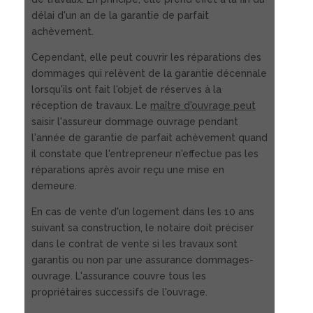
délai d'un an de la garantie de parfait
achèvement.
Cependant, elle peut couvrir les réparations des
dommages qui relèvent de la garantie décennale
lorsqu'ils ont fait l'objet de réserves à la
réception de travaux. Le
maître d'ouvrage peut
saisir l'assureur dommage ouvrage pendant
l'année de garantie de parfait achèvement quand
il constate que l'entrepreneur n'effectue pas les
réparations après avoir reçu une mise en
demeure.
En cas de vente d'un logement dans les 10 ans
suivant sa construction, le notaire doit préciser
dans le contrat de vente si les travaux sont
garantis ou non par une assurance dommages-
ouvrage. L'assurance couvre tous les
propriétaires successifs de l'ouvrage.