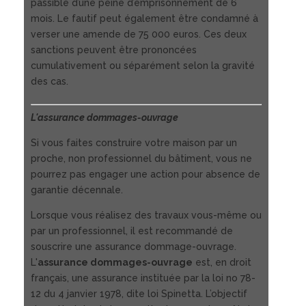
passible d’une peine d’emprisonnement de 6
mois. Le fautif peut également être condamné à
verser une amende de 75 000 euros. Ces deux
sanctions peuvent être prononcées
cumulativement ou séparément selon la gravité
des cas.
L'assurance dommages-ouvrage
Si vous faites construire votre maison par un
proche, non professionnel du bâtiment, vous ne
pourrez pas engager une action pour absence de
garantie décennale.
Lorsque vous réalisez des travaux vous-même ou
par un professionnel, il est recommandé de
souscrire une assurance dommage-ouvrage.
L'
assurance dommages-ouvrage
est, en droit
français, une assurance instituée par la loi no 78-
12 du 4 janvier 1978, dite loi Spinetta. L’objectif