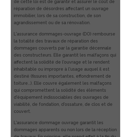
de cette loi est de garantir et assurer le coût de
réparation de désordres affectant un ouvrage
immobilier, lors de sa construction, de son
agrandissement ou de sa rénovation.
L'assurance dommages-ouvrage (DO) rembourse
la totalité des travaux de réparation des
dommages couverts par la garantie décennale
des constructeurs. Elle garantit les malfaçons qui
affectent la solidité de l'ouvrage et le rendent
inhabitable ou impropre à l'usage auquel il est
destiné (fissures importantes, effondrement de
toiture...). Elle couvre également les malfaçons
qui compromettent la solidité des éléments
d'équipement indissociables des ouvrages de
viabilité, de fondation, d'ossature, de clos et de
couvert.
L'assurance dommage ouvrage garantit les
dommages apparents ou non lors de la réception
de travaux. En principe, elle prend effet à la fin du