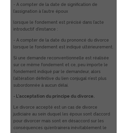
- A compter de la date de signification de
l’assignation à l’autre époux
lorsque le fondement est précisé dans l’acte
introductif d’instance :
- A compter de la date du prononcé du divorce
lorsque le fondement est indiqué ultérieurement.
Si une demande reconventionnelle est réalisée
sur ce même fondement et ce, peu importe le
fondement indiqué par le demandeur, alors
l’altération définitive du lien conjugal n’est plus
subordonnée à aucun délai.
- L’acceptation du principe du divorce.
Le divorce accepté est un cas de divorce
judiciaire au sein duquel les époux sont d’accord
pour divorcer mais sont en désaccord sur les
conséquences qu’entrainera inévitablement le