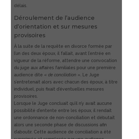
délais.
Déroulement de l’audience
d’orientation et sur mesures
provisoires
À la suite de la requête en divorce formée par
l’un des deux époux, il fallait, avant l’entrée en
vigueur de la réforme, attendre une convocation
du juge aux affaires familiales pour une première
audience dite «
de conciliation
». Le Juge
s’entretenait alors avec chacun des époux, à titre
individuel, puis fixait d’éventuelles mesures
provisoires.
Lorsque le Juge concluait qu’il n’y avait aucune
possibilité d’entente entre les époux, il rendait
une ordonnance de non-conciliation et débutait
alors une seconde phase de discussions afin
d’aboutir. Cette audience de conciliation a été
supprimée et remplacée par une audience