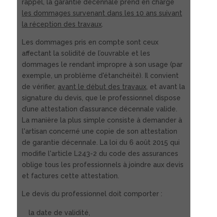
rappel, la garantie décennale prend en charge
les dommages survenant dans les 10 ans suivant
la réception des travaux
.
Les dommages pris en compte sont ceux
affectant la solidité de l’ouvrable et les
dommages le rendant impropre à son usage (par
exemple, un problème d'étanchéité). Il convient
de vérifier,
avant le début des travaux
, et avant la
signature du devis, que le professionnel dispose
d’une attestation d’assurance décennale valide.
La manière la plus simple consiste à demander à
l'artisan concerné une copie de son attestation
de garantie décennale. La loi du 6 août 2015 qui
modifie l'article L243-2 du code des assurances
oblige tous les professionnels à joindre aux devis
et factures cette attestation.
Le devis du professionnel doit comporter :
la date de validité,