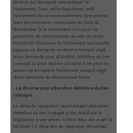
divorce est demandé sans indiquer le
fondement. Dans cette hypothèse, ledit
fondement devra nécessairement être précisé
dans les premières conclusions au fond du
demandeur. Si le demandeur a toujours la
possibilité de communiquer, au sein de l’acte
introductif d’instance, le fondement sur laquelle
s’appuie sa demande en divorce lorsqu’il s’agit
d’une demande pour altération définitive du lien
conjugal ou pour divorce accepté, il ne peut en
aucun cas évoqué le fondement lorsqu’il s’agit
d’une demande de divorce pour faute.
- Le divorce pour altération définitive du lien
conjugal.
Le délai de séparation caractérisant l’altération
définitive du lien conjugal a été réduit par le
législateur à une année, contre deux ans avant la
réforme. Ce délai d’un an s’apprécie désormais :