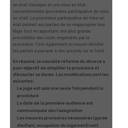
en état classique et une mise en état
conventionnelle (procédure participative de mise
en état). La procédure participative de mise en
état permet aux parties de se réapproprier leur
litige tout en apportant une plus grande
prévisibilité des coûts engendrés par la
procédure. C’est également un moyen d’inciter
les parties à parvenir à des accords sur le fond.
En résumé, la nouvelle réforme du divorce a
pour objectif de simplifier la procédure et
d’écourter sa durée. Les modifications sont les
suivantes :
Le juge est saisi une seule fois pendant la
procédure
La date de la première audience est
communiquée dès l’assignation
Les mesures provisoires nécessaires (garde
d’enfant, occupation du logement) sont