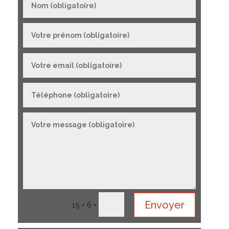
Envoyer
=
15 + 6