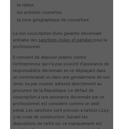
la valeur,
les activités couvertes,
la zone géographique de couverture.
La non-souscription d’une garantie décennale
entraîne des
sanctions civiles et pénales
pour le
professionnel.
ll convient de déposer plainte contre
l'entrepreneur qui n'a pas souscrit d'assurance de
responsabilité décennale en se déplaçant dans
un commissariat ou dans une gendarmerie de son
choix, ou par courrier adressé directement au
procureur de la République. Le défaut de
souscription à une assurance décennale par un
professionnel est considéré comme un délit
pénal. Les sanctions sont prévues à l’article L243-
3 du code de construction. Suivant les
dispositions de cette loi, ce manquement est