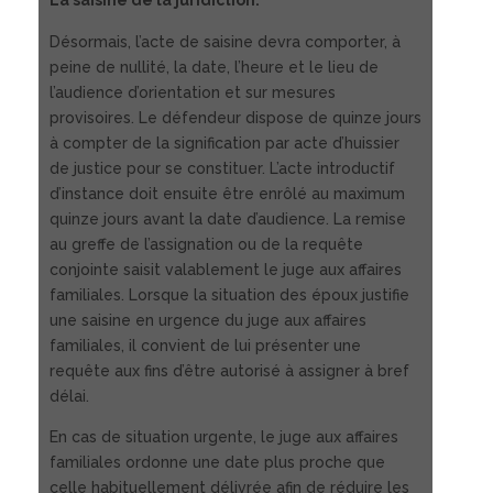
Désormais, l’acte de saisine devra comporter, à
peine de nullité, la date, l’heure et le lieu de
l’audience d’orientation et sur mesures
provisoires. Le défendeur dispose de quinze jours
à compter de la signification par acte d’huissier
de justice pour se constituer. L’acte introductif
d’instance doit ensuite être enrôlé au maximum
quinze jours avant la date d’audience. La remise
au greffe de l’assignation ou de la requête
conjointe saisit valablement le juge aux affaires
familiales. Lorsque la situation des époux justifie
une saisine en urgence du juge aux affaires
familiales, il convient de lui présenter une
requête aux fins d’être autorisé à assigner à bref
délai.
En cas de situation urgente, le juge aux affaires
familiales ordonne une date plus proche que
celle habituellement délivrée afin de réduire les