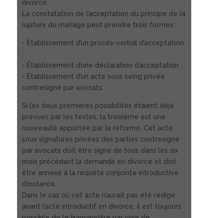
divorce.
La constatation de l’acceptation du principe de la
rupture du mariage peut prendre trois formes :
- Établissement d’un procès-verbal d’acceptation
;
- Établissement d’une déclaration d’acceptation ;
- Établissement d’un acte sous seing privée
contresigné par avocats.
Si les deux premières possibilités étaient déjà
prévues par les textes, la troisième est une
nouveauté apportée par la réforme. Cet acte
sous signatures privées des parties contresigné
par avocats doit être signé de tous dans les six
mois précédant la demande en divorce et doit
être annexé à la requête conjointe introductive
d’instance.
Dans le cas où cet acte n’aurait pas été rédigé
avant l’acte introductif en divorce, il est toujours
possible de le transmettre par voie de