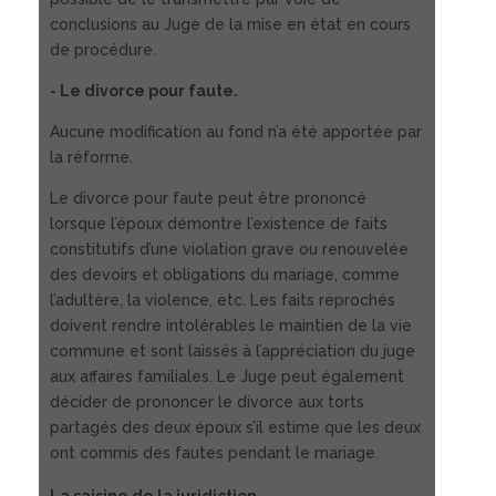
conclusions au Juge de la mise en état en cours
de procédure.
- Le divorce pour faute.
Aucune modification au fond n’a été apportée par
la réforme.
Le divorce pour faute peut être prononcé
lorsque l’époux démontre l’existence de faits
constitutifs d’une violation grave ou renouvelée
des devoirs et obligations du mariage, comme
l’adultère, la violence, etc. Les faits reprochés
doivent rendre intolérables le maintien de la vie
commune et sont laissés à l’appréciation du juge
aux affaires familiales. Le Juge peut également
décider de prononcer le divorce aux torts
partagés des deux époux s’il estime que les deux
ont commis des fautes pendant le mariage.
La saisine de la juridiction.