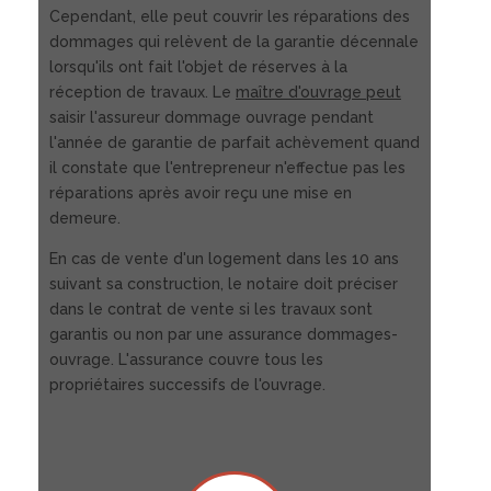
Cependant, elle peut couvrir les réparations des
dommages qui relèvent de la garantie décennale
lorsqu'ils ont fait l'objet de réserves à la
réception de travaux. Le
maître d'ouvrage peut
saisir l'assureur dommage ouvrage pendant
l'année de garantie de parfait achèvement quand
il constate que l'entrepreneur n'effectue pas les
réparations après avoir reçu une mise en
demeure.
En cas de vente d'un logement dans les 10 ans
suivant sa construction, le notaire doit préciser
dans le contrat de vente si les travaux sont
garantis ou non par une assurance dommages-
ouvrage. L'assurance couvre tous les
propriétaires successifs de l'ouvrage.