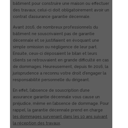
bâtiment pour construire une maison ou effectuer
des travaux, celui-ci doit obligatoirement avoir un
contrat d’assurance garantie décennale.
Avant 2016, de nombreux professionnels du
bâtiment ne souscrivaient pas de garantie
décennale et se justifiaient en évoquant une
simple omission ou négligence de leur part.
Ensuite, ceux-ci déposaient le bilan et leurs
clients se retrouvaient en grande difficulté en cas
de dommages. Heureusement, depuis fin 2016, la
jurisprudence a reconnu votre droit d'engager la
responsabilité personnelle du dirigeant.
En effet, l’absence de souscription d’une
assurance garantie décennale vous cause un
préjudice, même en l’absence de dommage. Pour
rappel, la garantie décennale prend en charge
les dommages survenant dans les 10 ans suivant
la réception des travaux
.