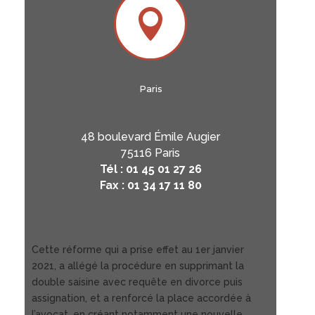

Paris
48 boulevard Émile Augier
75116 Paris
Tél : 01 45 01 27 26
Fax : 01 34 17 11 80
Cette réforme qui a prise effet au 1er janvier
2021, a allégé la procédure en supprimant la
double saisine avec requête en divorce puis
assignation, et a renforcé la place accordée à
l’avocat, en créant notamment une nouvelle