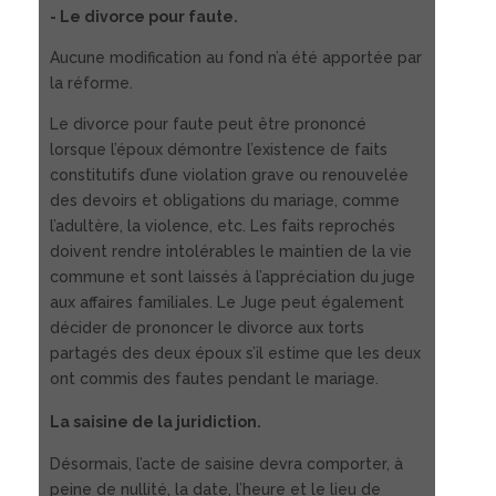
- Le divorce pour faute.
Aucune modification au fond n’a été apportée par
la réforme.
Le divorce pour faute peut être prononcé
lorsque l’époux démontre l’existence de faits
constitutifs d’une violation grave ou renouvelée
des devoirs et obligations du mariage, comme
l’adultère, la violence, etc. Les faits reprochés
doivent rendre intolérables le maintien de la vie
commune et sont laissés à l’appréciation du juge
aux affaires familiales. Le Juge peut également
décider de prononcer le divorce aux torts
partagés des deux époux s’il estime que les deux
ont commis des fautes pendant le mariage.
La saisine de la juridiction.
Désormais, l’acte de saisine devra comporter, à
peine de nullité, la date, l’heure et le lieu de