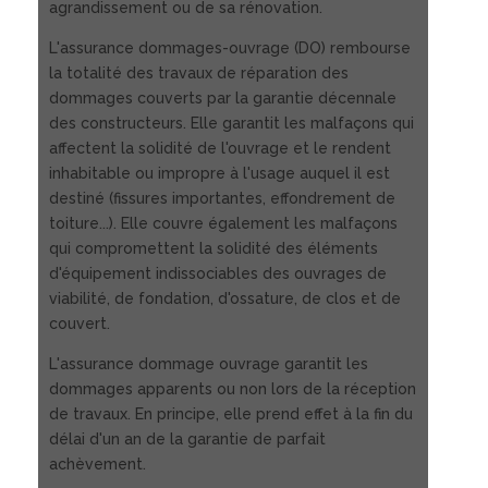
agrandissement ou de sa rénovation.
L'assurance dommages-ouvrage (DO) rembourse
la totalité des travaux de réparation des
dommages couverts par la garantie décennale
des constructeurs. Elle garantit les malfaçons qui
affectent la solidité de l'ouvrage et le rendent
inhabitable ou impropre à l'usage auquel il est
destiné (fissures importantes, effondrement de
toiture...). Elle couvre également les malfaçons
qui compromettent la solidité des éléments
d'équipement indissociables des ouvrages de
viabilité, de fondation, d'ossature, de clos et de
couvert.
L'assurance dommage ouvrage garantit les
dommages apparents ou non lors de la réception
de travaux. En principe, elle prend effet à la fin du
délai d'un an de la garantie de parfait
achèvement.