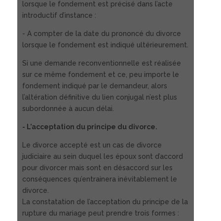
lorsque le fondement est précisé dans l’acte
introductif d’instance :
- A compter de la date du prononcé du divorce
lorsque le fondement est indiqué ultérieurement.
Si une demande reconventionnelle est réalisée
sur ce même fondement et ce, peu importe le
fondement indiqué par le demandeur, alors
l’altération définitive du lien conjugal n’est plus
subordonnée à aucun délai.
- L’acceptation du principe du divorce.
Le divorce accepté est un cas de divorce
judiciaire au sein duquel les époux sont d’accord
pour divorcer mais sont en désaccord sur les
conséquences qu’entrainera inévitablement le
divorce.
La constatation de l’acceptation du principe de la
rupture du mariage peut prendre trois formes :