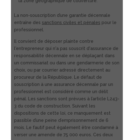
la zone géographique de couverture.
La non-souscription d’une garantie décennale
entraîne des
sanctions civiles et pénales
pour le
professionnel.
ll convient de déposer plainte contre
l'entrepreneur qui n'a pas souscrit d'assurance de
responsabilité décennale en se déplaçant dans
un commissariat ou dans une gendarmerie de son
choix, ou par courrier adressé directement au
procureur de la République. Le défaut de
souscription à une assurance décennale par un
professionnel est considéré comme un délit
pénal. Les sanctions sont prévues à l’article L243-
3 du code de construction. Suivant les
dispositions de cette loi, ce manquement est
passible d’une peine d’emprisonnement de 6
mois. Le fautif peut également être condamné à
verser une amende de 75 000 euros. Ces deux