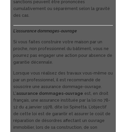
sanctions peuvent être prononcées
cumulativement ou séparément selon la gravité
des cas.
L'assurance dommages-ouvrage
Si vous faites construire votre maison par un
proche, non professionnel du bâtiment, vous ne
pourrez pas engager une action pour absence de
garantie décennale.
Lorsque vous réalisez des travaux vous-même ou
par un professionnel, il est recommandé de
souscrire une assurance dommage-ouvrage.
L'
assurance dommages-ouvrage
est, en droit
français, une assurance instituée par la loi no 78-
12 du 4 janvier 1978, dite loi Spinetta. L’objectif
de cette loi est de garantir et assurer le coût de
réparation de désordres affectant un ouvrage
immobilier, lors de sa construction, de son