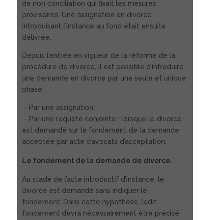
de non conciliation qui fixait les mesures
provisoires. Une assignation en divorce
introduisant l’instance au fond était ensuite
délivrée.
Depuis l’entrée en vigueur de la réforme de la
procédure de divorce, il est possible d’introduire
une demande en divorce par une seule et unique
phase :
- Par une assignation ;
- Par une requête conjointe : lorsque le divorce
est demandé sur le fondement de la demande
acceptée par acte d’avocats d’acceptation.
Le fondement de la demande de divorce.
Au stade de l’acte introductif d’instance, le
divorce est demandé sans indiquer le
fondement. Dans cette hypothèse, ledit
fondement devra nécessairement être précisé