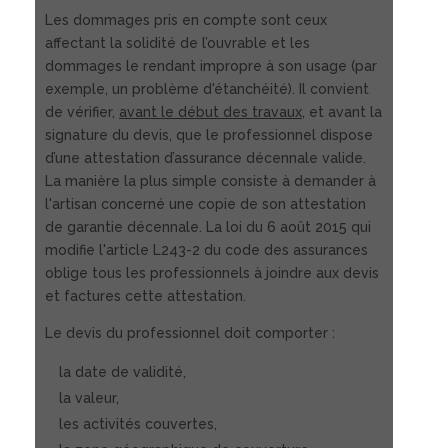
Les dommages pris en compte sont ceux
affectant la solidité de l’ouvrable et les
dommages le rendant impropre à son usage (par
exemple, un problème d'étanchéité). Il convient
de vérifier,
avant le début des travaux
, et avant la
signature du devis, que le professionnel dispose
d’une attestation d’assurance décennale valide.
La manière la plus simple consiste à demander à
l'artisan concerné une copie de son attestation
de garantie décennale. La loi du 6 août 2015 qui
modifie l'article L243-2 du code des assurances
oblige tous les professionnels à joindre aux devis
et factures cette attestation.
Le devis du professionnel doit comporter :
la date de validité,
la valeur,
les activités couvertes,