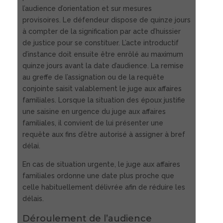
l’audience d’orientation et sur mesures
provisoires. Le défendeur dispose de quinze jours
à compter de la signification par acte d’huissier
de justice pour se constituer. L’acte introductif
d’instance doit ensuite être enrôlé au maximum
quinze jours avant la date d’audience. La remise
au greffe de l’assignation ou de la requête
conjointe saisit valablement le juge aux affaires
familiales. Lorsque la situation des époux justifie
une saisine en urgence du juge aux affaires
familiales, il convient de lui présenter une
requête aux fins d’être autorisé à assigner à bref
délai.
En cas de situation urgente, le juge aux affaires
familiales ordonne une date plus proche que
celle habituellement délivrée afin de réduire les
délais.
Déroulement de l’audience