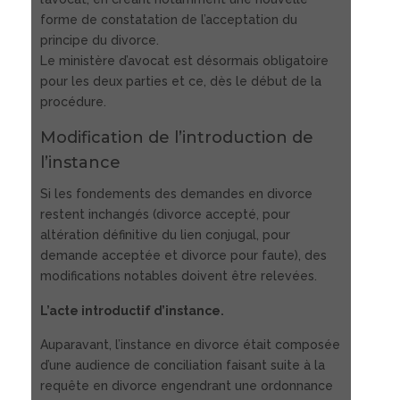
forme de constatation de l’acceptation du
principe du divorce.
Le ministère d’avocat est désormais obligatoire
pour les deux parties et ce, dès le début de la
procédure.
Modification de l’introduction de
l’instance
Si les fondements des demandes en divorce
restent inchangés (divorce accepté, pour
altération définitive du lien conjugal, pour
demande acceptée et divorce pour faute), des
modifications notables doivent être relevées.
L’acte introductif d’instance.
Auparavant, l’instance en divorce était composée
d’une audience de conciliation faisant suite à la
requête en divorce engendrant une ordonnance