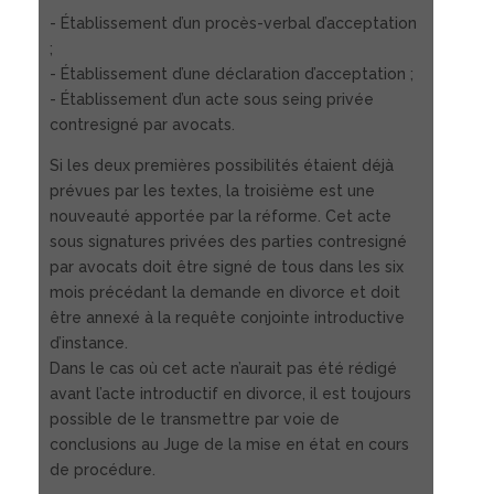
- Établissement d’un procès-verbal d’acceptation
;
- Établissement d’une déclaration d’acceptation ;
- Établissement d’un acte sous seing privée
contresigné par avocats.
Si les deux premières possibilités étaient déjà
prévues par les textes, la troisième est une
nouveauté apportée par la réforme. Cet acte
sous signatures privées des parties contresigné
par avocats doit être signé de tous dans les six
mois précédant la demande en divorce et doit
être annexé à la requête conjointe introductive
d’instance.
Dans le cas où cet acte n’aurait pas été rédigé
avant l’acte introductif en divorce, il est toujours
possible de le transmettre par voie de
conclusions au Juge de la mise en état en cours
de procédure.