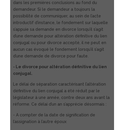
dans les premières conclusions au fond du
demandeur. Si le demandeur a toujours la
possibilité de communiquer, au sein de l’acte
introductif d’instance, le fondement sur laquelle
s’appuie sa demande en divorce lorsqu’il s’agit
d’une demande pour altération définitive du lien
conjugal ou pour divorce accepté, il ne peut en
aucun cas évoqué le fondement lorsqu’il s’agit
d’une demande de divorce pour faute.
- Le divorce pour altération définitive du lien
conjugal.
Le délai de séparation caractérisant l’altération
définitive du lien conjugal a été réduit par le
législateur à une année, contre deux ans avant la
réforme. Ce délai d’un an s’apprécie désormais :
- A compter de la date de signification de
l’assignation à l’autre époux