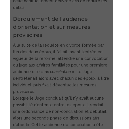
celle habituellement délivrée afin de réduire les
délais.
Déroulement de l’audience
d’orientation et sur mesures
provisoires
À la suite de la requête en divorce formée par
l’un des deux époux, il fallait, avant l’entrée en
vigueur de la réforme, attendre une convocation
du juge aux affaires familiales pour une première
audience dite «
de conciliation
». Le Juge
s’entretenait alors avec chacun des époux, à titre
individuel, puis fixait d’éventuelles mesures
provisoires.
Lorsque le Juge concluait qu’il n’y avait aucune
possibilité d’entente entre les époux, il rendait
une ordonnance de non-conciliation et débutait
alors une seconde phase de discussions afin
d’aboutir. Cette audience de conciliation a été