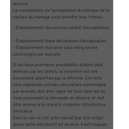
divorce.
La constatation de l’acceptation du principe de la
rupture du mariage peut prendre trois formes :
- Établissement d’un procès-verbal d’acceptation
;
- Établissement d’une déclaration d’acceptation ;
- Établissement d’un acte sous seing privée
contresigné par avocats.
Si les deux premières possibilités étaient déjà
prévues par les textes, la troisième est une
nouveauté apportée par la réforme. Cet acte
sous signatures privées des parties contresigné
par avocats doit être signé de tous dans les six
mois précédant la demande en divorce et doit
être annexé à la requête conjointe introductive
d’instance.
Dans le cas où cet acte n’aurait pas été rédigé
avant l’acte introductif en divorce, il est toujours