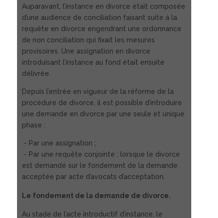
Auparavant, l’instance en divorce était composée
d’une audience de conciliation faisant suite à la
requête en divorce engendrant une ordonnance
de non conciliation qui fixait les mesures
provisoires. Une assignation en divorce
introduisant l’instance au fond était ensuite
délivrée.
Depuis l’entrée en vigueur de la réforme de la
procédure de divorce, il est possible d’introduire
une demande en divorce par une seule et unique
phase :
- Par une assignation ;
- Par une requête conjointe : lorsque le divorce
est demandé sur le fondement de la demande
acceptée par acte d’avocats d’acceptation.
Le fondement de la demande de divorce.
Au stade de l’acte introductif d’instance, le