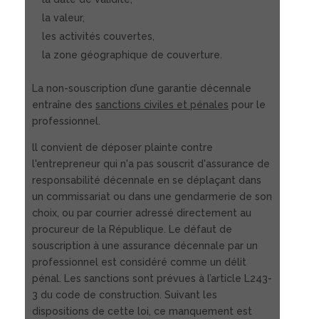
la valeur,
les activités couvertes,
la zone géographique de couverture.
La non-souscription d’une garantie décennale
entraîne des
sanctions civiles et pénales
pour le
professionnel.
ll convient de déposer plainte contre
l'entrepreneur qui n'a pas souscrit d'assurance de
responsabilité décennale en se déplaçant dans
un commissariat ou dans une gendarmerie de son
choix, ou par courrier adressé directement au
procureur de la République. Le défaut de
souscription à une assurance décennale par un
professionnel est considéré comme un délit
pénal. Les sanctions sont prévues à l’article L243-
3 du code de construction. Suivant les
dispositions de cette loi, ce manquement est