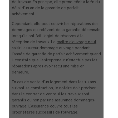
de travaux. En principe, elle prend effet à la fin du
délai d'un an de la garantie de parfait
achèvement.
Cependant, elle peut couvrir les réparations des
dommages qui relèvent de la garantie décennale
lorsqu'ils ont fait l'objet de réserves à la
réception de travaux. Le
maître d'ouvrage peut
saisir l'assureur dommage ouvrage pendant
l'année de garantie de parfait achèvement quand
il constate que l'entrepreneur n'effectue pas les
réparations après avoir reçu une mise en
demeure.
En cas de vente d'un logement dans les 10 ans
suivant sa construction, le notaire doit préciser
dans le contrat de vente si les travaux sont
garantis ou non par une assurance dommages-
ouvrage. L'assurance couvre tous les
propriétaires successifs de l'ouvrage.