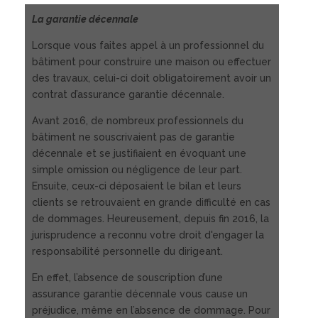
La garantie décennale
Lorsque vous faites appel à un professionnel du
bâtiment pour construire une maison ou effectuer
des travaux, celui-ci doit obligatoirement avoir un
contrat d’assurance garantie décennale.
Avant 2016, de nombreux professionnels du
bâtiment ne souscrivaient pas de garantie
décennale et se justifiaient en évoquant une
simple omission ou négligence de leur part.
Ensuite, ceux-ci déposaient le bilan et leurs
clients se retrouvaient en grande difficulté en cas
de dommages. Heureusement, depuis fin 2016, la
jurisprudence a reconnu votre droit d'engager la
responsabilité personnelle du dirigeant.
En effet, l’absence de souscription d’une
assurance garantie décennale vous cause un
préjudice, même en l’absence de dommage. Pour