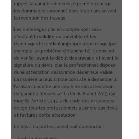
rappel, la garantie décennale prend en charge
les dommages survenant dans les 10 ans suivant
la réception des travaux
.
Les dommages pris en compte sont ceux
affectant la solidité de l’ouvrable et les
dommages le rendant impropre à son usage (par
exemple, un problème d'étanchéité). Il convient
de vérifier,
avant le début des travaux
, et avant la
signature du devis, que le professionnel dispose
d’une attestation d’assurance décennale valide.
La manière la plus simple consiste à demander à
l'artisan concerné une copie de son attestation
de garantie décennale. La loi du 6 août 2015 qui
modifie l'article L243-2 du code des assurances
oblige tous les professionnels à joindre aux devis
et factures cette attestation.
Le devis du professionnel doit comporter :
la date de validité,