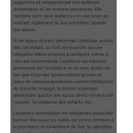
supprimée et remplacée par une audience
d’orientation et sur mesures provisoires. Elle
combine donc deux audiences en une seule en
mettant également fin aux entretiens séparés
des époux.
Si les époux doivent désormais constituer avocat
dès cet instant, ils n’ont en revanche aucune
obligation d’être présents à l’audience même si
cela est recommandé. L’audience sur mesures
provisoires est facultative en ce sens qu’elle n’a
lieu que si l’un des époux sollicite la mise en
place de mesures provisoires comme l’attribution
du domicile conjugal, la fixation la pension
alimentaire que l’un des époux devra verser à son
conjoint , la résidence des enfants, etc.
L’audience d’orientation est obligatoire puisqu’elle
permet d’évoquer les suites qui seront données à
la procédure et notamment de fixer le calendrier.