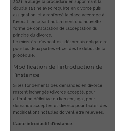
2021, a allégé la procédure en supprimant la
double saisine avec requête en divorce puis
assignation, et a renforcé la place accordée à
l’avocat, en créant notamment une nouvelle
forme de constatation de l’acceptation du
principe du divorce.
Le ministère d’avocat est désormais obligatoire
pour les deux parties et ce, dès le début de la
procédure.
Modification de l’introduction de
l’instance
Si les fondements des demandes en divorce
restent inchangés (divorce accepté, pour
altération définitive du lien conjugal, pour
demande acceptée et divorce pour faute), des
modifications notables doivent être relevées.
L’acte introductif d’instance.