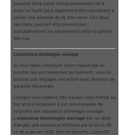
passible d’une peine d’emprisonnement de 6
mois. Le fautif peut également être condamné à
verser une amende de 75 000 euros. Ces deux
sanctions peuvent être prononcées
cumulativement ou séparément selon la gravité
des cas.
L'assurance dommages-ouvrage
Si vous faites construire votre maison par un
proche, non professionnel du bâtiment, vous ne
pourrez pas engager une action pour absence de
garantie décennale.
Lorsque vous réalisez des travaux vous-même ou
par un professionnel, il est recommandé de
souscrire une assurance dommage-ouvrage.
L'
assurance dommages-ouvrage
est, en droit
français, une assurance instituée par la loi no 78-
12 du 4 janvier 1978, dite loi Spinetta. L’objectif