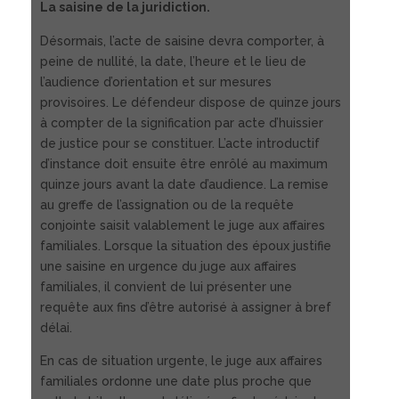
La saisine de la juridiction.
Désormais, l’acte de saisine devra comporter, à
peine de nullité, la date, l’heure et le lieu de
l’audience d’orientation et sur mesures
provisoires. Le défendeur dispose de quinze jours
à compter de la signification par acte d’huissier
de justice pour se constituer. L’acte introductif
d’instance doit ensuite être enrôlé au maximum
quinze jours avant la date d’audience. La remise
au greffe de l’assignation ou de la requête
conjointe saisit valablement le juge aux affaires
familiales. Lorsque la situation des époux justifie
une saisine en urgence du juge aux affaires
familiales, il convient de lui présenter une
requête aux fins d’être autorisé à assigner à bref
délai.
En cas de situation urgente, le juge aux affaires
familiales ordonne une date plus proche que