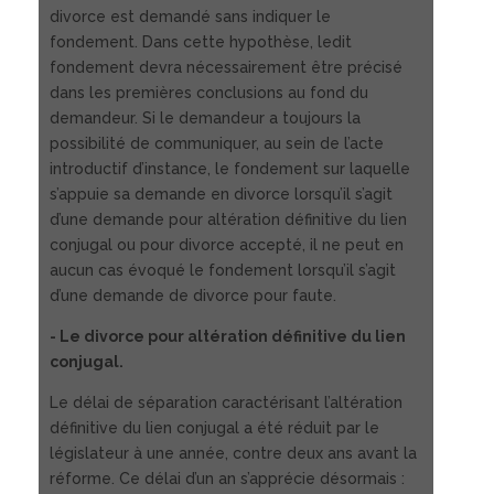
divorce est demandé sans indiquer le
fondement. Dans cette hypothèse, ledit
fondement devra nécessairement être précisé
dans les premières conclusions au fond du
demandeur. Si le demandeur a toujours la
possibilité de communiquer, au sein de l’acte
introductif d’instance, le fondement sur laquelle
s’appuie sa demande en divorce lorsqu’il s’agit
d’une demande pour altération définitive du lien
conjugal ou pour divorce accepté, il ne peut en
aucun cas évoqué le fondement lorsqu’il s’agit
d’une demande de divorce pour faute.
- Le divorce pour altération définitive du lien
conjugal.
Le délai de séparation caractérisant l’altération
définitive du lien conjugal a été réduit par le
législateur à une année, contre deux ans avant la
réforme. Ce délai d’un an s’apprécie désormais :