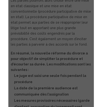
Les parties pourront alors choisir entre une mise
en état classique et une mise en état
conventionnelle (procédure participative de mise
en état). La procédure participative de mise en
état permet aux parties de se réapproprier leur
litige tout en apportant une plus grande
prévisibilité des coûts engendrés par la
procédure. C’est également un moyen d’inciter
les parties à parvenir à des accords sur le fond.
En résumé, la nouvelle réforme du divorce a
pour objectif de simplifier la procédure et
d’écourter sa durée. Les modifications sont les
suivantes :
Le juge est saisi une seule fois pendant la
procédure
La date de la première audience est
communiquée dès l’assignation
Les mesures provisoires nécessaires (garde
d’enfant, occupation du logement) sont