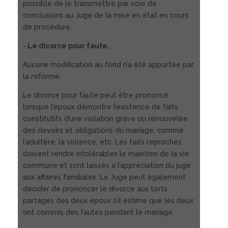
possible de le transmettre par voie de
conclusions au Juge de la mise en état en cours
de procédure.
- Le divorce pour faute.
Aucune modification au fond n’a été apportée par
la réforme.
Le divorce pour faute peut être prononcé
lorsque l’époux démontre l’existence de faits
constitutifs d’une violation grave ou renouvelée
des devoirs et obligations du mariage, comme
l’adultère, la violence, etc. Les faits reprochés
doivent rendre intolérables le maintien de la vie
commune et sont laissés à l’appréciation du juge
aux affaires familiales. Le Juge peut également
décider de prononcer le divorce aux torts
partagés des deux époux s’il estime que les deux
ont commis des fautes pendant le mariage.