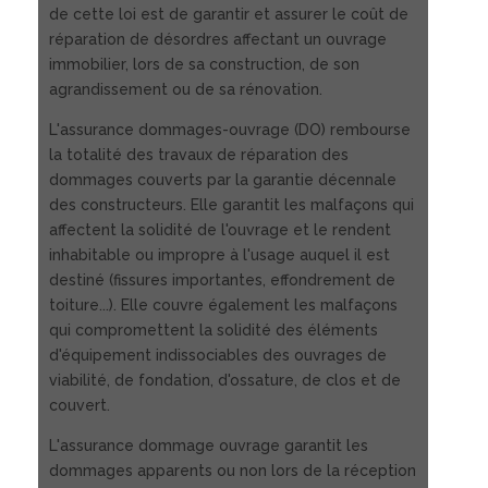
de cette loi est de garantir et assurer le coût de
réparation de désordres affectant un ouvrage
immobilier, lors de sa construction, de son
agrandissement ou de sa rénovation.
L'assurance dommages-ouvrage (DO) rembourse
la totalité des travaux de réparation des
dommages couverts par la garantie décennale
des constructeurs. Elle garantit les malfaçons qui
affectent la solidité de l'ouvrage et le rendent
inhabitable ou impropre à l'usage auquel il est
destiné (fissures importantes, effondrement de
toiture...). Elle couvre également les malfaçons
qui compromettent la solidité des éléments
d'équipement indissociables des ouvrages de
viabilité, de fondation, d'ossature, de clos et de
couvert.
L'assurance dommage ouvrage garantit les
dommages apparents ou non lors de la réception