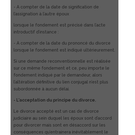
- A compter de la date de signification de
l’assignation à l’autre époux
lorsque le fondement est précisé dans l’acte
introductif d’instance :
- A compter de la date du prononcé du divorce
lorsque le fondement est indiqué ultérieurement.
Si une demande reconventionnelle est réalisée
sur ce même fondement et ce, peu importe le
fondement indiqué par le demandeur, alors
l’altération définitive du lien conjugal n’est plus
subordonnée à aucun délai.
- L’acceptation du principe du divorce.
Le divorce accepté est un cas de divorce
judiciaire au sein duquel les époux sont d’accord
pour divorcer mais sont en désaccord sur les
conséquences qu’entrainera inévitablement le