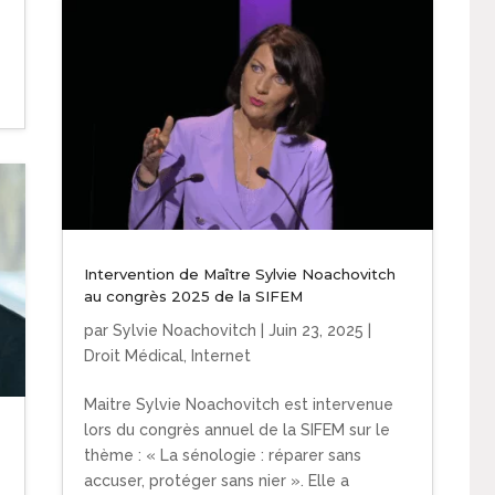
Intervention de Maître Sylvie Noachovitch
au congrès 2025 de la SIFEM
par
Sylvie Noachovitch
|
Juin 23, 2025
|
Droit Médical
,
Internet
Maitre Sylvie Noachovitch est intervenue
lors du congrès annuel de la SIFEM sur le
thème : « La sénologie : réparer sans
accuser, protéger sans nier ». Elle a