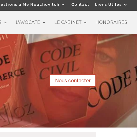
estions à Me Noachovitch
Contact
Liens Utiles
S
L’AVOCATE
LE CABINET
HONORAIRES
Nous contacter