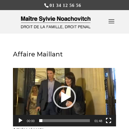
01 34 12 56 56
Affaire Maillant
Lecteur
vidéo
00:00
01:48