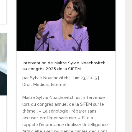
Intervention de Maître Sylvie Noachovitch
au congrès 2025 de la SIFEM
par
Sylvie Noachovitch
|
Juin 23, 2025
|
Droit Médical
,
Internet
Maitre Sylvie Noachovitch est intervenue
lors du congrès annuel de la SIFEM sur le
thème : « La sénologie : réparer sans
accuser, protéger sans nier ». Elle a
rappelé l’importance d’utiliser l’Intelligence
Artificielle avec prudence car les décisions