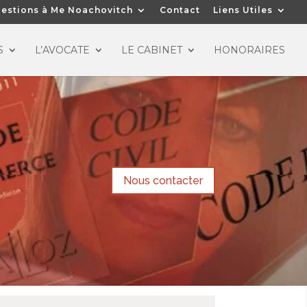
estions à Me Noachovitch
Contact
Liens Utiles
S
L’AVOCATE
LE CABINET
HONORAIRES
Nous contacter