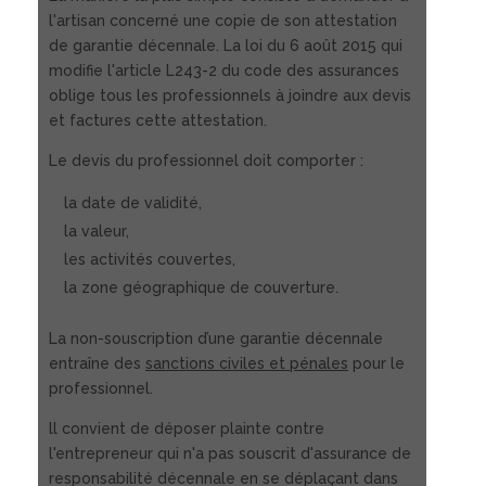
l'artisan concerné une copie de son attestation
de garantie décennale. La loi du 6 août 2015 qui
modifie l'article L243-2 du code des assurances
oblige tous les professionnels à joindre aux devis
et factures cette attestation.
Le devis du professionnel doit comporter :
la date de validité,
la valeur,
les activités couvertes,
la zone géographique de couverture.
La non-souscription d’une garantie décennale
entraîne des
sanctions civiles et pénales
pour le
professionnel.
ll convient de déposer plainte contre
l'entrepreneur qui n'a pas souscrit d'assurance de
responsabilité décennale en se déplaçant dans