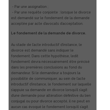
- Par une assignation ;
- Par une requête conjointe : lorsque le divorce
est demandé sur le fondement de la demande
acceptée par acte d’avocats d’acceptation.
Le fondement de la demande de divorce.
Au stade de l’acte introductif d’instance, le
divorce est demandé sans indiquer le
fondement. Dans cette hypothèse, ledit
fondement devra nécessairement être précisé
dans les premières conclusions au fond du
demandeur. Si le demandeur a toujours la
possibilité de communiquer, au sein de l’acte
introductif d’instance, le fondement sur laquelle
s’appuie sa demande en divorce lorsqu’il s’agit
d’une demande pour altération définitive du lien
conjugal ou pour divorce accepté, il ne peut en
aucun cas évoqué le fondement lorsqu’il s’agit