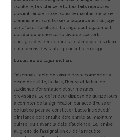
l’adultère, la violence, etc. Les faits reprochés
doivent rendre intolérables le maintien de la vie
commune et sont laissés à l’appréciation du juge
aux affaires familiales. Le Juge peut également
décider de prononcer le divorce aux torts
partagés des deux époux s’il estime que les deux
ont commis des fautes pendant le mariage.
La saisine de la juridiction.
Désormais, l’acte de saisine devra comporter, à
peine de nullité, la date, l’heure et le lieu de
l’audience d’orientation et sur mesures
provisoires. Le défendeur dispose de quinze jours
à compter de la signification par acte d’huissier
de justice pour se constituer. L’acte introductif
d’instance doit ensuite être enrôlé au maximum
quinze jours avant la date d’audience. La remise
au greffe de l’assignation ou de la requête