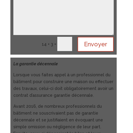
Envoyer
=
14 + 3
La garantie décennale
Lorsque vous faites appel à un professionnel du
bâtiment pour construire une maison ou effectuer
des travaux, celui-ci doit obligatoirement avoir un
contrat d’assurance garantie décennale.
Avant 2016, de nombreux professionnels du
bâtiment ne souscrivaient pas de garantie
décennale et se justifiaient en évoquant une
simple omission ou négligence de leur part.