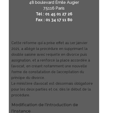
48 boulevard Émile Augier
75116 Paris
Tél : 01 45 01 27 26
Fax : 01 34 17 11 80
Cette réforme qui a prise effet au 1er janvier
2021, a allégé la procédure en supprimant la
double saisine avec requête en divorce puis
assignation, et a renforcé la place accordée à
l’avocat, en créant notamment une nouvelle
forme de constatation de l’acceptation du
principe du divorce.
Le ministère d’avocat est désormais obligatoire
pour les deux parties et ce, dès le début de la
procédure.
Modification de l’introduction de
l’instance