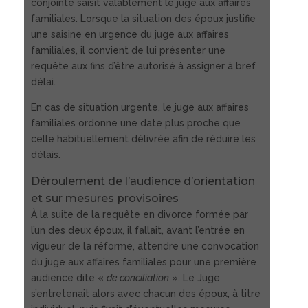
conjointe saisit valablement le juge aux affaires
familiales. Lorsque la situation des époux justifie
une saisine en urgence du juge aux affaires
familiales, il convient de lui présenter une
requête aux fins d’être autorisé à assigner à bref
délai.
En cas de situation urgente, le juge aux affaires
familiales ordonne une date plus proche que
celle habituellement délivrée afin de réduire les
délais.
Déroulement de l’audience d’orientation
et sur mesures provisoires
À la suite de la requête en divorce formée par
l’un des deux époux, il fallait, avant l’entrée en
vigueur de la réforme, attendre une convocation
du juge aux affaires familiales pour une première
audience dite «
de conciliation
». Le Juge
s’entretenait alors avec chacun des époux, à titre