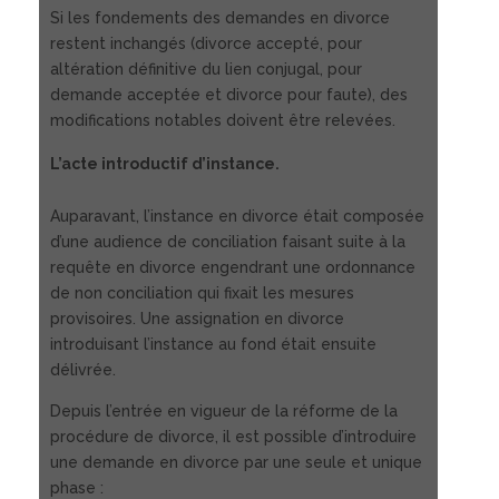
Si les fondements des demandes en divorce
restent inchangés (divorce accepté, pour
altération définitive du lien conjugal, pour
demande acceptée et divorce pour faute), des
modifications notables doivent être relevées.
L’acte introductif d’instance.
Auparavant, l’instance en divorce était composée
d’une audience de conciliation faisant suite à la
requête en divorce engendrant une ordonnance
de non conciliation qui fixait les mesures
provisoires. Une assignation en divorce
introduisant l’instance au fond était ensuite
délivrée.
Depuis l’entrée en vigueur de la réforme de la
procédure de divorce, il est possible d’introduire
une demande en divorce par une seule et unique
phase :