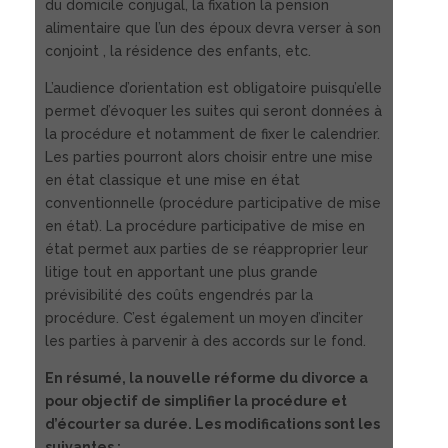
du domicile conjugal, la fixation la pension
alimentaire que l’un des époux devra verser à son
conjoint , la résidence des enfants, etc.
L’audience d’orientation est obligatoire puisqu’elle
permet d’évoquer les suites qui seront données à
la procédure et notamment de fixer le calendrier.
Les parties pourront alors choisir entre une mise
en état classique et une mise en état
conventionnelle (procédure participative de mise
en état). La procédure participative de mise en
état permet aux parties de se réapproprier leur
litige tout en apportant une plus grande
prévisibilité des coûts engendrés par la
procédure. C’est également un moyen d’inciter
les parties à parvenir à des accords sur le fond.
En résumé, la nouvelle réforme du divorce a
pour objectif de simplifier la procédure et
d’écourter sa durée. Les modifications sont les
suivantes :