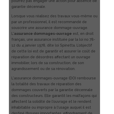
pourrez pas engager une action pour absence de
garantie décennale.
Lorsque vous réalisez des travaux vous-même ou
par un professionnel, il est recommandé de
souscrire une assurance dommage-ouvrage.
L'
assurance dommages-ouvrage
est, en droit
français, une assurance instituée par la loi no 78-
12 du 4 janvier 1978, dite loi Spinetta. L’objectif
de cette loi est de garantir et assurer le coût de
réparation de désordres affectant un ouvrage
immobilier, lors de sa construction, de son
agrandissement ou de sa rénovation.
L'assurance dommages-ouvrage (DO) rembourse
la totalité des travaux de réparation des
dommages couverts par la garantie décennale
des constructeurs. Elle garantit les malfaçons qui
affectent la solidité de l'ouvrage et le rendent
inhabitable ou impropre à l'usage auquel il est
destiné (fissures importantes, effondrement de