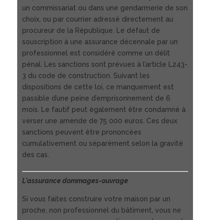
un commissariat ou dans une gendarmerie de son
choix, ou par courrier adressé directement au
procureur de la République. Le défaut de
souscription à une assurance décennale par un
professionnel est considéré comme un délit
pénal. Les sanctions sont prévues à l’article L243-
3 du code de construction. Suivant les
dispositions de cette loi, ce manquement est
passible d’une peine d’emprisonnement de 6
mois. Le fautif peut également être condamné à
verser une amende de 75 000 euros. Ces deux
sanctions peuvent être prononcées
cumulativement ou séparément selon la gravité
des cas.
L'assurance dommages-ouvrage
Si vous faites construire votre maison par un
proche, non professionnel du bâtiment, vous ne