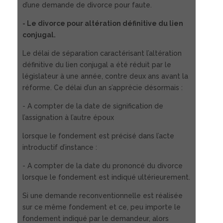
d’une demande de divorce pour faute.
- Le divorce pour altération définitive du lien
conjugal.
Le délai de séparation caractérisant l’altération
définitive du lien conjugal a été réduit par le
législateur à une année, contre deux ans avant la
réforme. Ce délai d’un an s’apprécie désormais :
- A compter de la date de signification de
l’assignation à l’autre époux
lorsque le fondement est précisé dans l’acte
introductif d’instance :
- A compter de la date du prononcé du divorce
lorsque le fondement est indiqué ultérieurement.
Si une demande reconventionnelle est réalisée
sur ce même fondement et ce, peu importe le
fondement indiqué par le demandeur, alors