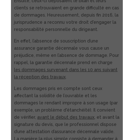
Ensuite, ceux-ci déposaient le bilan et leurs
clients se retrouvaient en grande difficulté en cas
de dommages. Heureusement, depuis fin 2016, la
jurisprudence a reconnu votre droit d'engager la
responsabilité personnelle du dirigeant.
En effet, l’absence de souscription d’une
assurance garantie décennale vous cause un
préjudice, même en l’absence de dommage. Pour
rappel, la garantie décennale prend en charge
les dommages survenant dans les 10 ans suivant
la réception des travaux
.
Les dommages pris en compte sont ceux
affectant la solidité de l’ouvrable et les
dommages le rendant impropre à son usage (par
exemple, un problème d'étanchéité). Il convient
de vérifier,
avant le début des travaux
, et avant la
signature du devis, que le professionnel dispose
d’une attestation d’assurance décennale valide.
La manière la plus simple consiste à demander à