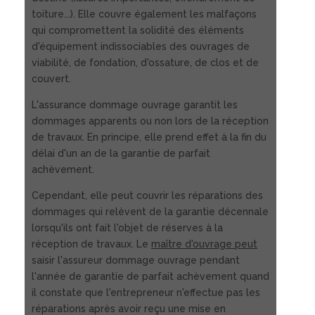
toiture...). Elle couvre également les malfaçons
qui compromettent la solidité des éléments
d'équipement indissociables des ouvrages de
viabilité, de fondation, d'ossature, de clos et de
couvert.
L'assurance dommage ouvrage garantit les
dommages apparents ou non lors de la réception
de travaux. En principe, elle prend effet à la fin du
délai d'un an de la garantie de parfait
achèvement.
Cependant, elle peut couvrir les réparations des
dommages qui relèvent de la garantie décennale
lorsqu'ils ont fait l'objet de réserves à la
réception de travaux. Le
maître d'ouvrage peut
saisir l'assureur dommage ouvrage pendant
l'année de garantie de parfait achèvement quand
il constate que l'entrepreneur n'effectue pas les
réparations après avoir reçu une mise en