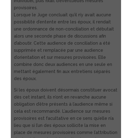
individuel, puis fixait d’éventuelles mesures
provisoires.
Lorsque le Juge concluait qu’il n’y avait aucune
possibilité d’entente entre les époux, il rendait
une ordonnance de non-conciliation et débutait
alors une seconde phase de discussions afin
d’aboutir. Cette audience de conciliation a été
supprimée et remplacée par une audience
d’orientation et sur mesures provisoires. Elle
combine donc deux audiences en une seule en
mettant également fin aux entretiens séparés
des époux.
Si les époux doivent désormais constituer avocat
dès cet instant, ils n’ont en revanche aucune
obligation d’être présents à l’audience même si
cela est recommandé. L’audience sur mesures
provisoires est facultative en ce sens qu’elle n’a
lieu que si l’un des époux sollicite la mise en
place de mesures provisoires comme l’attribution