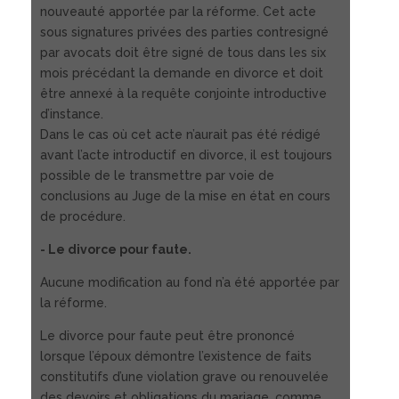
nouveauté apportée par la réforme. Cet acte
sous signatures privées des parties contresigné
par avocats doit être signé de tous dans les six
mois précédant la demande en divorce et doit
être annexé à la requête conjointe introductive
d’instance.
Dans le cas où cet acte n’aurait pas été rédigé
avant l’acte introductif en divorce, il est toujours
possible de le transmettre par voie de
conclusions au Juge de la mise en état en cours
de procédure.
- Le divorce pour faute.
Aucune modification au fond n’a été apportée par
la réforme.
Le divorce pour faute peut être prononcé
lorsque l’époux démontre l’existence de faits
constitutifs d’une violation grave ou renouvelée
des devoirs et obligations du mariage, comme