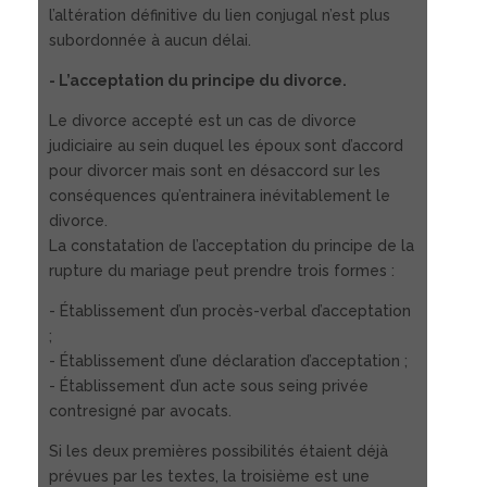
l’altération définitive du lien conjugal n’est plus
subordonnée à aucun délai.
- L’acceptation du principe du divorce.
Le divorce accepté est un cas de divorce
judiciaire au sein duquel les époux sont d’accord
pour divorcer mais sont en désaccord sur les
conséquences qu’entrainera inévitablement le
divorce.
La constatation de l’acceptation du principe de la
rupture du mariage peut prendre trois formes :
- Établissement d’un procès-verbal d’acceptation
;
- Établissement d’une déclaration d’acceptation ;
- Établissement d’un acte sous seing privée
contresigné par avocats.
Si les deux premières possibilités étaient déjà
prévues par les textes, la troisième est une