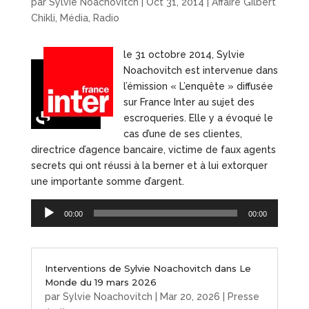
par
Sylvie Noachovitch
|
Oct 31, 2014
|
Affaire Gilbert
Chikli
,
Média
,
Radio
le 31 octobre 2014, Sylvie
Noachovitch est intervenue dans
l’émission « L’enquête » diffusée
sur France Inter au sujet des
escroqueries. Elle y a évoqué le
cas d’une de ses clientes,
directrice d’agence bancaire, victime de faux agents
secrets qui ont réussi à la berner et à lui extorquer
une importante somme d’argent.
Lecteur
00:00
00:00
audio
Interventions de Sylvie Noachovitch dans Le
Monde du 19 mars 2026
par
Sylvie Noachovitch
|
Mar 20, 2026
|
Presse