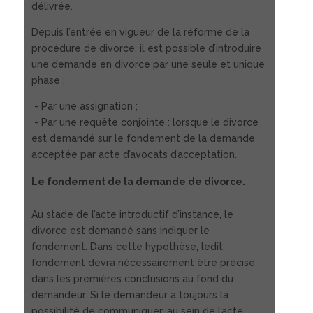
délivrée.
Depuis l’entrée en vigueur de la réforme de la
procédure de divorce, il est possible d’introduire
une demande en divorce par une seule et unique
phase :
- Par une assignation ;
- Par une requête conjointe : lorsque le divorce
est demandé sur le fondement de la demande
acceptée par acte d’avocats d’acceptation.
Le fondement de la demande de divorce.
Au stade de l’acte introductif d’instance, le
divorce est demandé sans indiquer le
fondement. Dans cette hypothèse, ledit
fondement devra nécessairement être précisé
dans les premières conclusions au fond du
demandeur. Si le demandeur a toujours la
possibilité de communiquer, au sein de l’acte