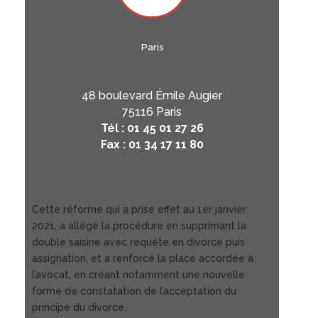
Paris
48 boulevard Émile Augier
75116 Paris
Tél : 01 45 01 27 26
Fax : 01 34 17 11 80
Cette réforme qui a prise effet au 1er janvier
2021, a allégé la procédure en supprimant la
double saisine avec requête en divorce puis
assignation, et a renforcé la place accordée à
l’avocat, en créant notamment une nouvelle
forme de constatation de l’acceptation du
principe du divorce.