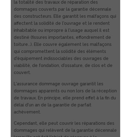
la totalité des travaux de réparation des
dommages couverts par la garantie décennale
des constructeurs. Elle garantit les malfaçons qui
affectent la solidité de l'ouvrage et le rendent
inhabitable ou impropre à l'usage auquel il est
destiné (fissures importantes, effondrement de
toiture...). Elle couvre également les malfaçons
qui compromettent la solidité des éléments
d'équipement indissociables des ouvrages de
viabilité, de fondation, d'ossature, de clos et de
couvert.
L'assurance dommage ouvrage garantit les
dommages apparents ou non lors de la réception
de travaux. En principe, elle prend effet à la fin du
délai d'un an de la garantie de parfait
achèvement.
Cependant, elle peut couvrir les réparations des
dommages qui relèvent de la garantie décennale