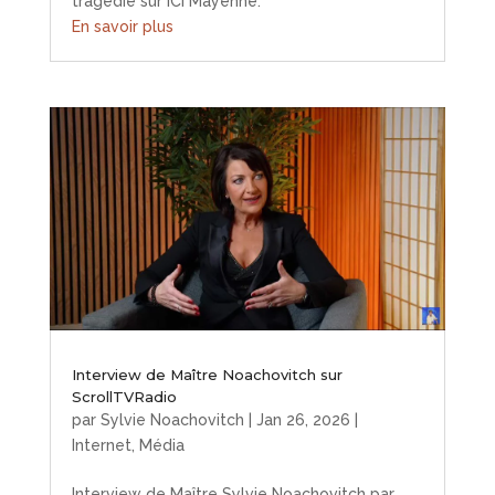
tragédie sur ICI Mayenne.
En savoir plus
Interview de Maître Noachovitch sur
ScrollTVRadio
par
Sylvie Noachovitch
|
Jan 26, 2026
|
Internet
,
Média
Interview de Maître Sylvie Noachovitch par