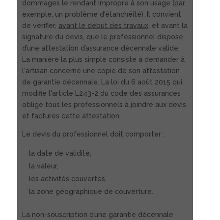
dommages le rendant impropre à son usage (par
exemple, un problème d'étanchéité). Il convient
de vérifier,
avant le début des travaux
, et avant la
signature du devis, que le professionnel dispose
d’une attestation d’assurance décennale valide.
La manière la plus simple consiste à demander à
l'artisan concerné une copie de son attestation
de garantie décennale. La loi du 6 août 2015 qui
modifie l'article L243-2 du code des assurances
oblige tous les professionnels à joindre aux devis
et factures cette attestation.
Le devis du professionnel doit comporter :
la date de validité,
la valeur,
les activités couvertes,
la zone géographique de couverture.
La non-souscription d’une garantie décennale