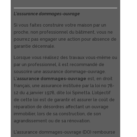
L'assurance dommages-ouvrage
Si vous faites construire votre maison par un
proche, non professionnel du bâtiment, vous ne
pourrez pas engager une action pour absence de
garantie décennale.
Lorsque vous réalisez des travaux vous-même ou
par un professionnel, il est recommandé de
souscrire une assurance dommage-ouvrage.
L'
assurance dommages-ouvrage
est, en droit
français, une assurance instituée par la loi no 78-
12 du 4 janvier 1978, dite loi Spinetta. L’objectif
de cette loi est de garantir et assurer le coût de
réparation de désordres affectant un ouvrage
immobilier, lors de sa construction, de son
agrandissement ou de sa rénovation.
L'assurance dommages-ouvrage (DO) rembourse