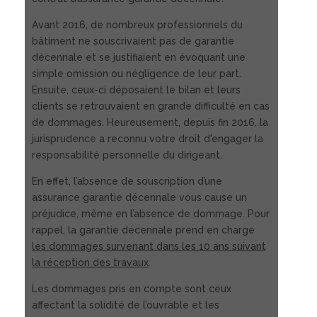
Avant 2016, de nombreux professionnels du
bâtiment ne souscrivaient pas de garantie
décennale et se justifiaient en évoquant une
simple omission ou négligence de leur part.
Ensuite, ceux-ci déposaient le bilan et leurs
clients se retrouvaient en grande difficulté en cas
de dommages. Heureusement, depuis fin 2016, la
jurisprudence a reconnu votre droit d'engager la
responsabilité personnelle du dirigeant.
En effet, l’absence de souscription d’une
assurance garantie décennale vous cause un
préjudice, même en l’absence de dommage. Pour
rappel, la garantie décennale prend en charge
les dommages survenant dans les 10 ans suivant
la réception des travaux
.
Les dommages pris en compte sont ceux
affectant la solidité de l’ouvrable et les