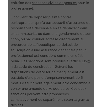
entraîne des
sanctions civiles et pénales
pour le
professionnel.
ll convient de déposer plainte contre
l'entrepreneur qui n'a pas souscrit d'assurance de
responsabilité décennale en se déplaçant dans
un commissariat ou dans une gendarmerie de son
choix, ou par courrier adressé directement au
procureur de la République. Le défaut de
souscription à une assurance décennale par un
professionnel est considéré comme un délit
pénal. Les sanctions sont prévues à l’article L243-
3 du code de construction. Suivant les
dispositions de cette loi, ce manquement est
passible d’une peine d’emprisonnement de 6
mois. Le fautif peut également être condamné à
verser une amende de 75 000 euros. Ces deux
sanctions peuvent être prononcées
cumulativement ou séparément selon la gravité
des cas.