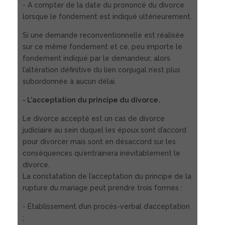
- A compter de la date du prononcé du divorce
lorsque le fondement est indiqué ultérieurement.
Si une demande reconventionnelle est réalisée
sur ce même fondement et ce, peu importe le
fondement indiqué par le demandeur, alors
l’altération définitive du lien conjugal n’est plus
subordonnée à aucun délai.
- L’acceptation du principe du divorce.
Le divorce accepté est un cas de divorce
judiciaire au sein duquel les époux sont d’accord
pour divorcer mais sont en désaccord sur les
conséquences qu’entrainera inévitablement le
divorce.
La constatation de l’acceptation du principe de la
rupture du mariage peut prendre trois formes :
- Établissement d’un procès-verbal d’acceptation
;