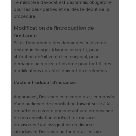
Le ministère d’avocat est désormais obligatoire
pour les deux parties et ce, dès le début de la
procédure.
Modification de l’introduction de
l’instance
Si les fondements des demandes en divorce
restent inchangés (divorce accepté, pour
altération définitive du lien conjugal, pour
demande acceptée et divorce pour faute), des
modifications notables doivent être relevées.
L’acte introductif d’instance.
Auparavant, l’instance en divorce était composée
d’une audience de conciliation faisant suite à la
requête en divorce engendrant une ordonnance
de non conciliation qui fixait les mesures
provisoires. Une assignation en divorce
introduisant l’instance au fond était ensuite