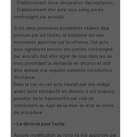
- Établissement d’une déclaration d’acceptation ;
- Établissement d’un acte sous seing privée
contresigné par avocats.
Si les deux premières possibilités étaient déjà
prévues par les textes, la troisième est une
nouveauté apportée par la réforme. Cet acte
sous signatures privées des parties contresigné
par avocats doit être signé de tous dans les six
mois précédant la demande en divorce et doit
être annexé à la requête conjointe introductive
d’instance.
Dans le cas où cet acte n’aurait pas été rédigé
avant l’acte introductif en divorce, il est toujours
possible de le transmettre par voie de
conclusions au Juge de la mise en état en cours
de procédure.
- Le divorce pour faute.
Aucune modification au fond n’a été apportée par