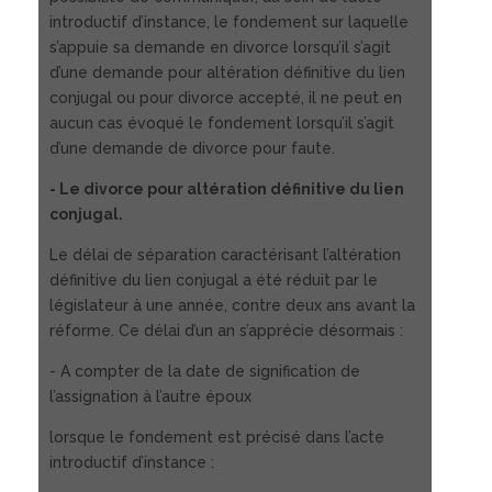
introductif d’instance, le fondement sur laquelle
s’appuie sa demande en divorce lorsqu’il s’agit
d’une demande pour altération définitive du lien
conjugal ou pour divorce accepté, il ne peut en
aucun cas évoqué le fondement lorsqu’il s’agit
d’une demande de divorce pour faute.
- Le divorce pour altération définitive du lien
conjugal.
Le délai de séparation caractérisant l’altération
définitive du lien conjugal a été réduit par le
législateur à une année, contre deux ans avant la
réforme. Ce délai d’un an s’apprécie désormais :
- A compter de la date de signification de
l’assignation à l’autre époux
lorsque le fondement est précisé dans l’acte
introductif d’instance :