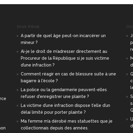
Droit Pénal
Droi
A partir de quel âge peut-on incarcérer un
J
mineur ?
p
r
e
Ai-je le droit de m’adresser directement au
Procureur de la République si je suis victime
M
d’une infraction ?
d
Comment réagir en cas de blessure suite à une
Q
bagarre à l'école ?
c
l
La police ou la gendarmerie peuvent-elles
refuser d'enregistrer une plainte ?
S
orce
s
La victime d’une infraction dispose t’elle d’un
Q
délai limité pour porter plainte ?
U
Ma femme m’a dérobé mes statuettes que je
d
mon
collectionnais depuis des années.