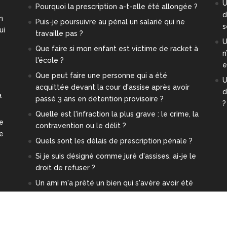
U
Pourquoi la prescription a-t-elle été allongée ?
d
n
Puis-je poursuivre au pénal un salarié qui ne
s
ui
travaille pas ?
U
Que faire si mon enfant est victime de racket à
n
l'école ?
e
Que peut faire une personne qui a été
U
acquittée devant la cour d'assise après avoir
d
a
passé 3 ans en détention provisoire ?
?
Quelle est l'infraction la plus grave : le crime, la
re
contravention ou le délit ?
ge
Quels sont les délais de prescription pénale ?
Si je suis désigné comme juré d'assises, ai-je le
droit de refuser ?
Un ami m'a prêté un bien qui s'avère avoir été
volé. Est-ce-que je risque quelque chose ?