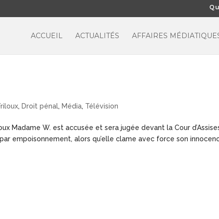
Qu
ACCUEIL
ACTUALITÉS
AFFAIRES MÉDIATIQUE
x
Friloux
,
Droit pénal
,
Média
,
Télévision
riloux Madame W. est accusée et sera jugée devant la Cour d’Assise
par empoisonnement, alors qu’elle clame avec force son innocen