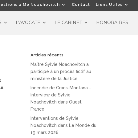
estions à Me Noachovitch
Contact
Liens Utiles
S
L’AVOCATE
LE CABINET
HONORAIRES
Articles récents
Maître Sylvie Noachovitch a
participé à un procès fictif au
ministère de la Justice
s
ce.
Incendie de Crans-Montana –
Interview de Sylvie
Noachovitch dans Ouest
France
Interventions de Sylvie
Noachovitch dans Le Monde du
19 mars 2026