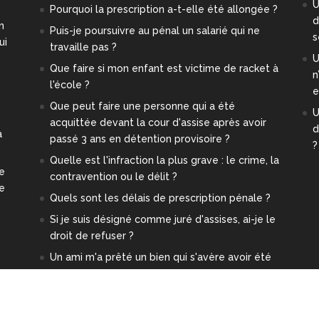
U
Pourquoi la prescription a-t-elle été allongée ?
d
n
Puis-je poursuivre au pénal un salarié qui ne
s
ui
travaille pas ?
U
Que faire si mon enfant est victime de racket à
n
l'école ?
e
Que peut faire une personne qui a été
U
acquittée devant la cour d'assise après avoir
d
a
passé 3 ans en détention provisoire ?
?
Quelle est l'infraction la plus grave : le crime, la
re
contravention ou le délit ?
ge
Quels sont les délais de prescription pénale ?
Si je suis désigné comme juré d'assises, ai-je le
droit de refuser ?
Un ami m'a prêté un bien qui s'avère avoir été
volé. Est-ce-que je risque quelque chose ?