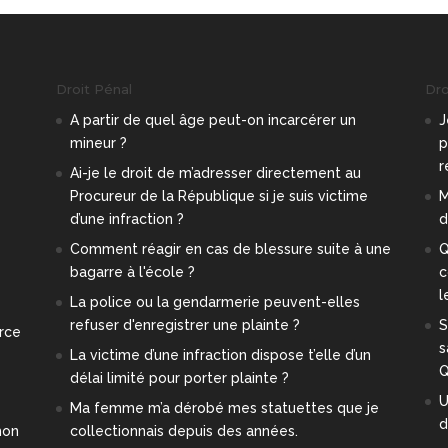
Droit Pénal
Droi
A partir de quel âge peut-on incarcérer un
J
mineur ?
p
r
e
Ai-je le droit de m’adresser directement au
Procureur de la République si je suis victime
M
d’une infraction ?
d
Comment réagir en cas de blessure suite à une
Q
bagarre à l'école ?
c
l
La police ou la gendarmerie peuvent-elles
refuser d'enregistrer une plainte ?
S
orce
s
La victime d’une infraction dispose t’elle d’un
Q
délai limité pour porter plainte ?
U
Ma femme m’a dérobé mes statuettes que je
d
mon
collectionnais depuis des années.