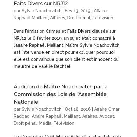
Faits Divers sur NRJ12
par
Sylvie Noachovitch
|
Fév 13, 2019
|
Affaire
Raphaël Maillant
,
Affaires
,
Droit pénal
,
Télévision
Dans l’émission Crimes et Faits Divers diffusée sur
NRJ12 le 6 février 2019, un sujet était consacré à
l’affaire Raphaël Maillant, Maître Sylvie Noachovitch
est intervenue en direct pour expliquer pourquoi
elle est convaincue que son client est innocent du
meurtre de Valérie Bechtel.
Audition de Maître Noachovitch par la
Commission des Lois de l’Assemblée
Nationale
par
Sylvie Noachovitch
|
Oct 18, 2016
|
Affaire Omar
Raddad
,
Affaire Raphaël Maillant
,
Affaires
,
Avocat
,
Droit pénal
,
Média
,
Télévision
Le 12 octobre 2016, Maître Sylvie Noachovitch a été