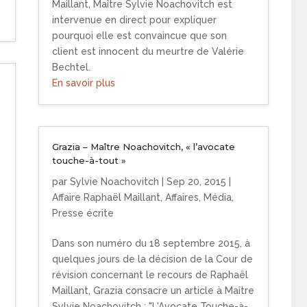
Maillant, Maître Sylvie Noachovitch est
intervenue en direct pour expliquer
pourquoi elle est convaincue que son
client est innocent du meurtre de Valérie
Bechtel.
En savoir plus
Grazia – Maître Noachovitch, « l’avocate
touche-à-tout »
par
Sylvie Noachovitch
|
Sep 20, 2015
|
Affaire Raphaël Maillant
,
Affaires
,
Média
,
Presse écrite
Dans son numéro du 18 septembre 2015, à
quelques jours de la décision de la Cour de
e
révision concernant le recours de Raphaël
Maillant, Grazia consacre un article à Maître
Sylvie Noachovitch : "L'Avocate Touche-à-