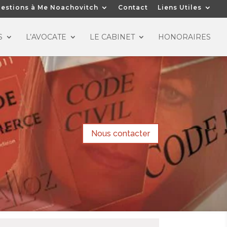
estions à Me Noachovitch
Contact
Liens Utiles
S
L’AVOCATE
LE CABINET
HONORAIRES
Nous contacter