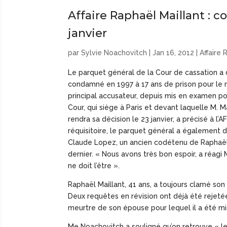
Affaire Raphaël Maillant : c
janvier
par
Sylvie Noachovitch
|
Jan 16, 2012
|
Affaire 
Le parquet général de la Cour de cassation a
condamné en 1997 à 17 ans de prison pour le m
principal accusateur, depuis mis en examen po
Cour, qui siège à Paris et devant laquelle M. 
rendra sa décision le 23 janvier, a précisé à l
réquisitoire, le parquet général a également 
Claude Lopez, un ancien codétenu de Raphaël 
dernier. « Nous avons très bon espoir, a réagi
ne doit l’être ».
Raphaël Maillant, 41 ans, a toujours clamé so
Deux requêtes en révision ont déjà été rejeté
meurtre de son épouse pour lequel il a été mis
Me Noachovitch a souligné qu’on retrouve « 