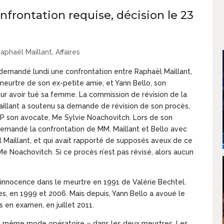
onfrontation requise, décision le 23
Raphaël Maillant
,
Affaires
 demandé lundi une confrontation entre Raphaël Maillant,
eurtre de son ex-petite amie, et Yann Bello, son
ur avoir tué sa femme. La commission de révision de la
Maillant a soutenu sa demande de révision de son procès,
’AFP son avocate, Me Sylvie Noachovitch. Lors de son
demandé la confrontation de MM. Maillant et Bello avec
Maillant, et qui avait rapporté de supposés aveux de ce
 Me Noachovitch. Si ce procès n’est pas révisé, alors aucun
n innocence dans le meurtre en 1991 de Valérie Bechtel.
es, en 1999 et 2006. Mais depuis, Yann Bello a avoué le
 en examen, en juillet 2011.
le même mode opératoire » dans les deux meurtres. Les