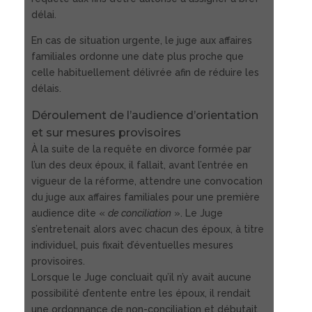
délai.
En cas de situation urgente, le juge aux affaires
familiales ordonne une date plus proche que
celle habituellement délivrée afin de réduire les
délais.
Déroulement de l’audience d’orientation
et sur mesures provisoires
À la suite de la requête en divorce formée par
l’un des deux époux, il fallait, avant l’entrée en
vigueur de la réforme, attendre une convocation
du juge aux affaires familiales pour une première
audience dite «
de conciliation
». Le Juge
s’entretenait alors avec chacun des époux, à titre
individuel, puis fixait d’éventuelles mesures
provisoires.
Lorsque le Juge concluait qu’il n’y avait aucune
possibilité d’entente entre les époux, il rendait
une ordonnance de non-conciliation et débutait