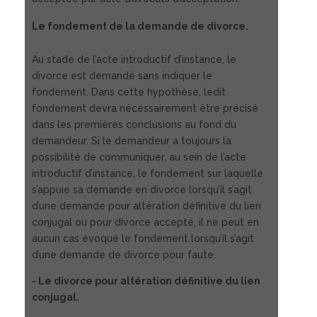
Le fondement de la demande de divorce.
Au stade de l’acte introductif d’instance, le
divorce est demandé sans indiquer le
fondement. Dans cette hypothèse, ledit
fondement devra nécessairement être précisé
dans les premières conclusions au fond du
demandeur. Si le demandeur a toujours la
possibilité de communiquer, au sein de l’acte
introductif d’instance, le fondement sur laquelle
s’appuie sa demande en divorce lorsqu’il s’agit
d’une demande pour altération définitive du lien
conjugal ou pour divorce accepté, il ne peut en
aucun cas évoqué le fondement lorsqu’il s’agit
d’une demande de divorce pour faute.
- Le divorce pour altération définitive du lien
conjugal.