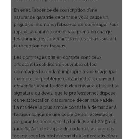
En effet, l’absence de souscription d’une
assurance garantie décennale vous cause un
préjudice, même en l’absence de dommage. Pour
rappel, la garantie décennale prend en charge
les dommages survenant dans les 10 ans suivant
la réception des travaux
.
Les dommages pris en compte sont ceux
affectant la solidité de l’ouvrable et les
dommages le rendant impropre à son usage (par
exemple, un problème d'étanchéité). Il convient
de vérifier,
avant le début des travaux
, et avant la
signature du devis, que le professionnel dispose
d’une attestation d’assurance décennale valide.
La manière la plus simple consiste à demander à
l'artisan concerné une copie de son attestation
de garantie décennale. La loi du 6 août 2015 qui
modifie l'article L243-2 du code des assurances
oblige tous les professionnels à joindre aux devis