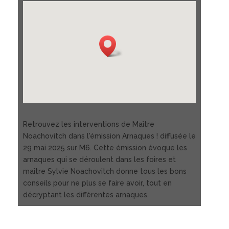
Retrouvez les interventions de Maître
Noachovitch dans l'émission Arnaques ! diffusée le
29 mai 2025 sur M6. Cette émission évoque les
arnaques qui se déroulent dans les foires et
maître Sylvie Noachovitch donne tous les bons
conseils pour ne plus se faire avoir, tout en
décryptant les différentes arnaques.