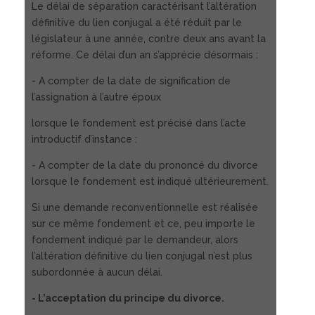
Le délai de séparation caractérisant l’altération
définitive du lien conjugal a été réduit par le
législateur à une année, contre deux ans avant la
réforme. Ce délai d’un an s’apprécie désormais :
- A compter de la date de signification de
l’assignation à l’autre époux
lorsque le fondement est précisé dans l’acte
introductif d’instance :
- A compter de la date du prononcé du divorce
lorsque le fondement est indiqué ultérieurement.
Si une demande reconventionnelle est réalisée
sur ce même fondement et ce, peu importe le
fondement indiqué par le demandeur, alors
l’altération définitive du lien conjugal n’est plus
subordonnée à aucun délai.
- L’acceptation du principe du divorce.