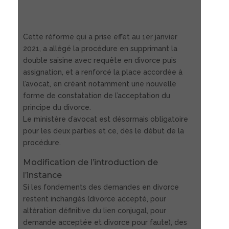
Cette réforme qui a prise effet au 1er janvier
2021, a allégé la procédure en supprimant la
double saisine avec requête en divorce puis
assignation, et a renforcé la place accordée à
l’avocat, en créant notamment une nouvelle
forme de constatation de l’acceptation du
principe du divorce.
Le ministère d’avocat est désormais obligatoire
pour les deux parties et ce, dès le début de la
procédure.
Modification de l’introduction de
l’instance
Si les fondements des demandes en divorce
restent inchangés (divorce accepté, pour
altération définitive du lien conjugal, pour
demande acceptée et divorce pour faute), des