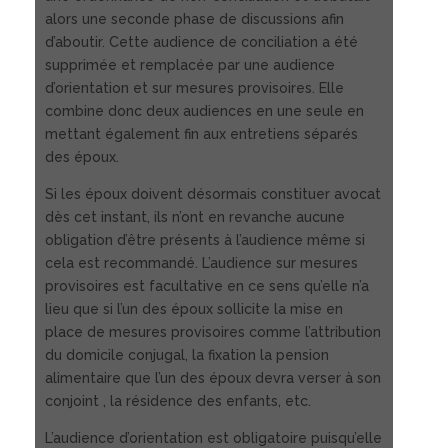
alors une seconde phase de discussions afin
d’aboutir. Cette audience de conciliation a été
supprimée et remplacée par une audience
d’orientation et sur mesures provisoires. Elle
combine donc deux audiences en une seule en
mettant également fin aux entretiens séparés
des époux.
Si les époux doivent désormais constituer avocat
dès cet instant, ils n’ont en revanche aucune
obligation d’être présents à l’audience même si
cela est recommandé. L’audience sur mesures
provisoires est facultative en ce sens qu’elle n’a
lieu que si l’un des époux sollicite la mise en
place de mesures provisoires comme l’attribution
du domicile conjugal, la fixation la pension
alimentaire que l’un des époux devra verser à son
conjoint , la résidence des enfants, etc.
L’audience d’orientation est obligatoire puisqu’elle