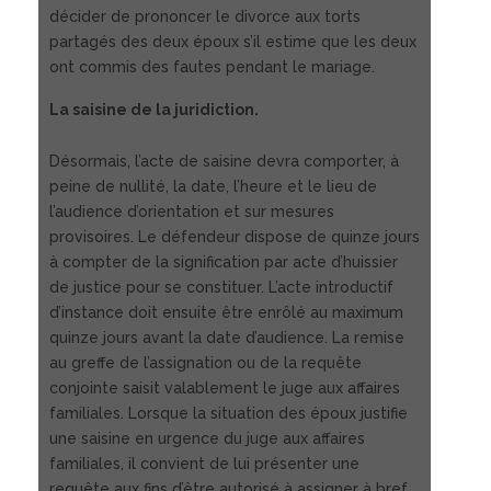
décider de prononcer le divorce aux torts
partagés des deux époux s’il estime que les deux
ont commis des fautes pendant le mariage.
La saisine de la juridiction.
Désormais, l’acte de saisine devra comporter, à
peine de nullité, la date, l’heure et le lieu de
l’audience d’orientation et sur mesures
provisoires. Le défendeur dispose de quinze jours
à compter de la signification par acte d’huissier
de justice pour se constituer. L’acte introductif
d’instance doit ensuite être enrôlé au maximum
quinze jours avant la date d’audience. La remise
au greffe de l’assignation ou de la requête
conjointe saisit valablement le juge aux affaires
familiales. Lorsque la situation des époux justifie
une saisine en urgence du juge aux affaires
familiales, il convient de lui présenter une
requête aux fins d’être autorisé à assigner à bref