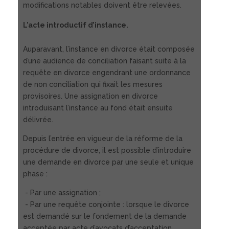
modifications notables doivent être relevées.
L’acte introductif d’instance.
Auparavant, l’instance en divorce était composée
d’une audience de conciliation faisant suite à la
requête en divorce engendrant une ordonnance
de non conciliation qui fixait les mesures
provisoires. Une assignation en divorce
introduisant l’instance au fond était ensuite
délivrée.
Depuis l’entrée en vigueur de la réforme de la
procédure de divorce, il est possible d’introduire
une demande en divorce par une seule et unique
phase :
- Par une assignation ;
- Par une requête conjointe : lorsque le divorce
est demandé sur le fondement de la demande
acceptée par acte d’avocats d’acceptation.