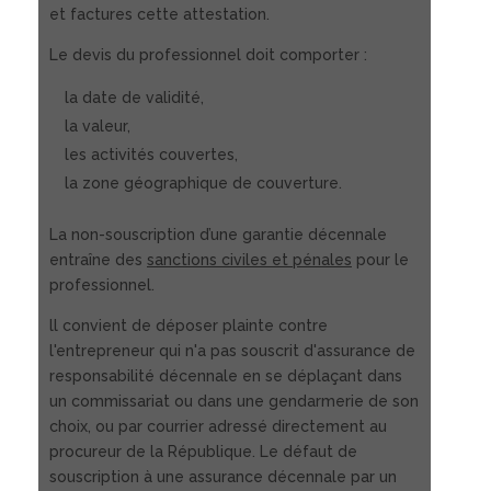
et factures cette attestation.
Le devis du professionnel doit comporter :
la date de validité,
la valeur,
les activités couvertes,
la zone géographique de couverture.
La non-souscription d’une garantie décennale
entraîne des
sanctions civiles et pénales
pour le
professionnel.
ll convient de déposer plainte contre
l'entrepreneur qui n'a pas souscrit d'assurance de
responsabilité décennale en se déplaçant dans
un commissariat ou dans une gendarmerie de son
choix, ou par courrier adressé directement au
procureur de la République. Le défaut de
souscription à une assurance décennale par un