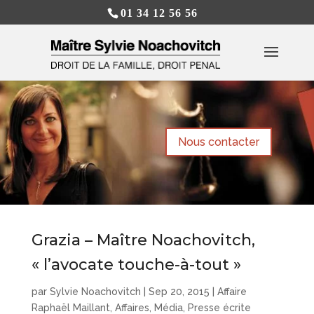
01 34 12 56 56
Nous contacter
Grazia – Maître Noachovitch,
« l’avocate touche-à-tout »
par
Sylvie Noachovitch
|
Sep 20, 2015
|
Affaire
Raphaël Maillant
,
Affaires
,
Média
,
Presse écrite