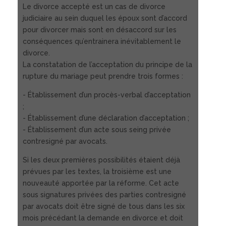
Le divorce accepté est un cas de divorce
judiciaire au sein duquel les époux sont d’accord
pour divorcer mais sont en désaccord sur les
conséquences qu’entrainera inévitablement le
divorce.
La constatation de l’acceptation du principe de la
rupture du mariage peut prendre trois formes :
- Établissement d’un procès-verbal d’acceptation
;
- Établissement d’une déclaration d’acceptation ;
- Établissement d’un acte sous seing privée
contresigné par avocats.
Si les deux premières possibilités étaient déjà
prévues par les textes, la troisième est une
nouveauté apportée par la réforme. Cet acte
sous signatures privées des parties contresigné
par avocats doit être signé de tous dans les six
mois précédant la demande en divorce et doit