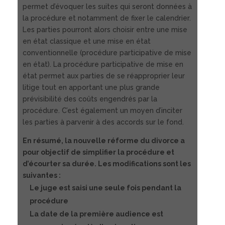
permet d’évoquer les suites qui seront données à
la procédure et notamment de fixer le calendrier.
Les parties pourront alors choisir entre une mise
en état classique et une mise en état
conventionnelle (procédure participative de mise
en état). La procédure participative de mise en
état permet aux parties de se réapproprier leur
litige tout en apportant une plus grande
prévisibilité des coûts engendrés par la
procédure. C’est également un moyen d’inciter
les parties à parvenir à des accords sur le fond.
En résumé, la nouvelle réforme du divorce a
pour objectif de simplifier la procédure et
d’écourter sa durée. Les modifications sont les
suivantes :
Le juge est saisi une seule fois pendant la
procédure
La date de la première audience est