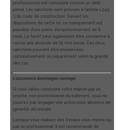
professionnel est considéré comme un délit
pénal. Les sanctions sont prévues à l’article L243-
3 du code de construction. Suivant les
dispositions de cette loi, ce manquement est
passible d’une peine d’emprisonnement de 6
mois. Le fautif peut également être condamné à
verser une amende de 75 000 euros. Ces deux
sanctions peuvent être prononcées
cumulativement ou séparément selon la gravité
des cas.
L'assurance dommages-ouvrage
Si vous faites construire votre maison par un
proche, non professionnel du bâtiment, vous ne
pourrez pas engager une action pour absence de
garantie décennale.
Lorsque vous réalisez des travaux vous-même ou
par un professionnel, il est recommandé de