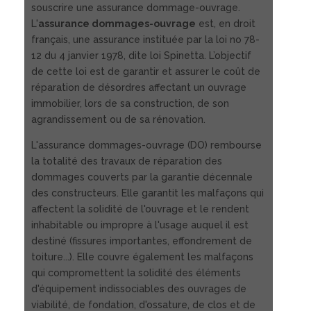
souscrire une assurance dommage-ouvrage.
L'
assurance dommages-ouvrage
est, en droit
français, une assurance instituée par la loi no 78-
12 du 4 janvier 1978, dite loi Spinetta. L’objectif
de cette loi est de garantir et assurer le coût de
réparation de désordres affectant un ouvrage
immobilier, lors de sa construction, de son
agrandissement ou de sa rénovation.
L'assurance dommages-ouvrage (DO) rembourse
la totalité des travaux de réparation des
dommages couverts par la garantie décennale
des constructeurs. Elle garantit les malfaçons qui
affectent la solidité de l'ouvrage et le rendent
inhabitable ou impropre à l'usage auquel il est
destiné (fissures importantes, effondrement de
toiture...). Elle couvre également les malfaçons
qui compromettent la solidité des éléments
d'équipement indissociables des ouvrages de
viabilité, de fondation, d'ossature, de clos et de