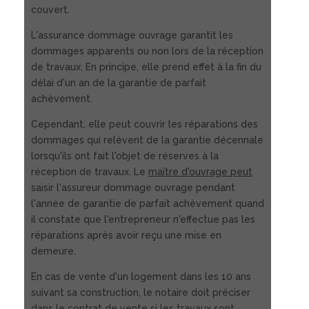
couvert.
L'assurance dommage ouvrage garantit les
dommages apparents ou non lors de la réception
de travaux. En principe, elle prend effet à la fin du
délai d'un an de la garantie de parfait
achèvement.
Cependant, elle peut couvrir les réparations des
dommages qui relèvent de la garantie décennale
lorsqu'ils ont fait l'objet de réserves à la
réception de travaux. Le
maître d'ouvrage peut
saisir l'assureur dommage ouvrage pendant
l'année de garantie de parfait achèvement quand
il constate que l'entrepreneur n'effectue pas les
réparations après avoir reçu une mise en
demeure.
En cas de vente d'un logement dans les 10 ans
suivant sa construction, le notaire doit préciser
dans le contrat de vente si les travaux sont