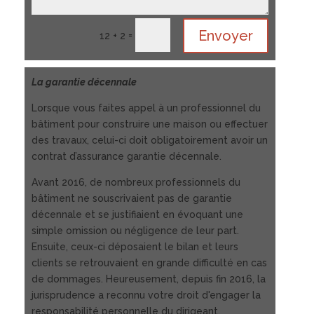
Envoyer
=
12 + 2
La garantie décennale
Lorsque vous faites appel à un professionnel du
bâtiment pour construire une maison ou effectuer
des travaux, celui-ci doit obligatoirement avoir un
contrat d’assurance garantie décennale.
Avant 2016, de nombreux professionnels du
bâtiment ne souscrivaient pas de garantie
décennale et se justifiaient en évoquant une
simple omission ou négligence de leur part.
Ensuite, ceux-ci déposaient le bilan et leurs
clients se retrouvaient en grande difficulté en cas
de dommages. Heureusement, depuis fin 2016, la
jurisprudence a reconnu votre droit d'engager la
responsabilité personnelle du dirigeant.