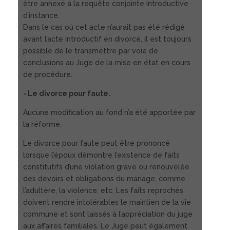
être annexé à la requête conjointe introductive
d’instance.
Dans le cas où cet acte n’aurait pas été rédigé
avant l’acte introductif en divorce, il est toujours
possible de le transmettre par voie de
conclusions au Juge de la mise en état en cours
de procédure.
- Le divorce pour faute.
Aucune modification au fond n’a été apportée par
la réforme.
Le divorce pour faute peut être prononcé
lorsque l’époux démontre l’existence de faits
constitutifs d’une violation grave ou renouvelée
des devoirs et obligations du mariage, comme
l’adultère, la violence, etc. Les faits reprochés
doivent rendre intolérables le maintien de la vie
commune et sont laissés à l’appréciation du juge
aux affaires familiales. Le Juge peut également