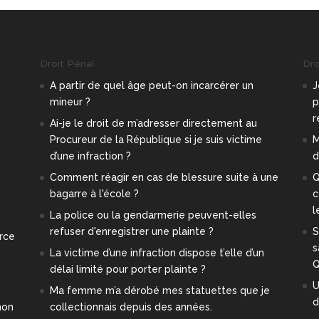
Droit Pénal
Droi
A partir de quel âge peut-on incarcérer un
J
mineur ?
p
r
e
Ai-je le droit de m’adresser directement au
Procureur de la République si je suis victime
M
d’une infraction ?
d
Comment réagir en cas de blessure suite à une
Q
bagarre à l'école ?
c
l
La police ou la gendarmerie peuvent-elles
refuser d'enregistrer une plainte ?
S
orce
s
La victime d’une infraction dispose t’elle d’un
Q
délai limité pour porter plainte ?
U
Ma femme m’a dérobé mes statuettes que je
d
mon
collectionnais depuis des années.