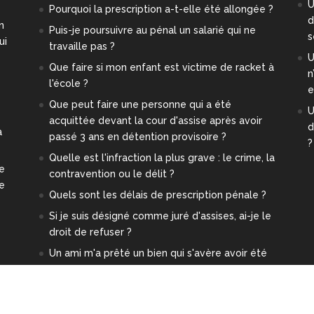
U
Pourquoi la prescription a-t-elle été allongée ?
d
n
Puis-je poursuivre au pénal un salarié qui ne
s
ui
travaille pas ?
U
Que faire si mon enfant est victime de racket à
n
l'école ?
e
Que peut faire une personne qui a été
U
acquittée devant la cour d'assise après avoir
d
a
passé 3 ans en détention provisoire ?
?
Quelle est l'infraction la plus grave : le crime, la
re
contravention ou le délit ?
ge
Quels sont les délais de prescription pénale ?
Si je suis désigné comme juré d'assises, ai-je le
droit de refuser ?
Un ami m'a prêté un bien qui s'avère avoir été
volé. Est-ce-que je risque quelque chose ?