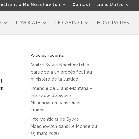
estions à Me Noachovitch
Contact
Liens Utiles
S
L’AVOCATE
LE CABINET
HONORAIRES
Articles récents
Maître Sylvie Noachovitch a
participé à un procès fictif au
ministère de la Justice
st
en
Incendie de Crans-Montana –
Interview de Sylvie
Noachovitch dans Ouest
France
Interventions de Sylvie
Noachovitch dans Le Monde du
19 mars 2026