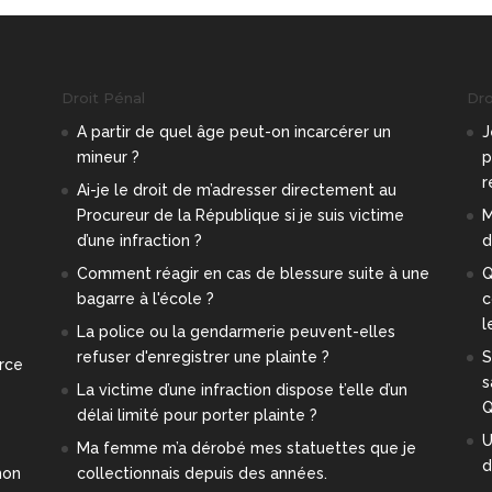
Droit Pénal
Droi
A partir de quel âge peut-on incarcérer un
J
mineur ?
p
r
e
Ai-je le droit de m’adresser directement au
Procureur de la République si je suis victime
M
d’une infraction ?
d
Comment réagir en cas de blessure suite à une
Q
bagarre à l'école ?
c
l
La police ou la gendarmerie peuvent-elles
refuser d'enregistrer une plainte ?
S
orce
s
La victime d’une infraction dispose t’elle d’un
Q
délai limité pour porter plainte ?
U
Ma femme m’a dérobé mes statuettes que je
d
mon
collectionnais depuis des années.