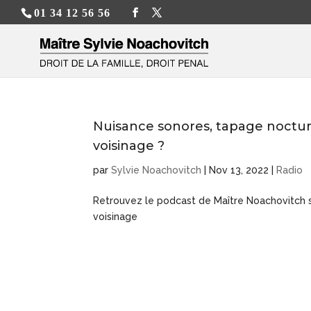
01 34 12 56 56
Nuisance sonores, tapage noctur
voisinage ?
par
Sylvie Noachovitch
|
Nov 13, 2022
|
Radio
Retrouvez le podcast de Maître Noachovitch s
voisinage