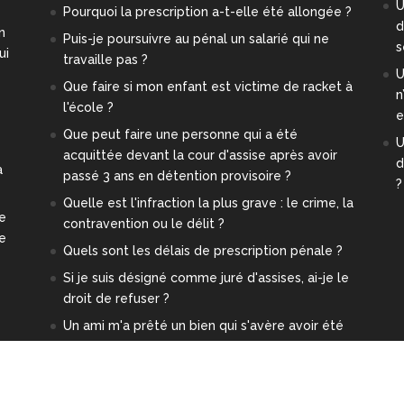
U
Pourquoi la prescription a-t-elle été allongée ?
d
n
Puis-je poursuivre au pénal un salarié qui ne
s
ui
travaille pas ?
U
Que faire si mon enfant est victime de racket à
n
l'école ?
e
Que peut faire une personne qui a été
U
acquittée devant la cour d'assise après avoir
d
a
passé 3 ans en détention provisoire ?
?
Quelle est l'infraction la plus grave : le crime, la
re
contravention ou le délit ?
ge
Quels sont les délais de prescription pénale ?
Si je suis désigné comme juré d'assises, ai-je le
droit de refuser ?
Un ami m'a prêté un bien qui s'avère avoir été
volé. Est-ce-que je risque quelque chose ?